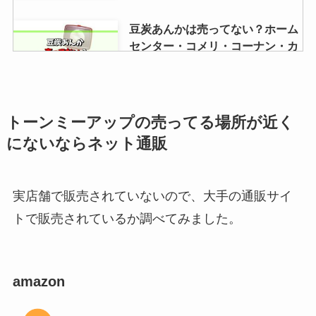
豆炭あんかは売ってない？ホーム
センター・コメリ・コーナン・カ
インズを調査！
【エテュセ】リップエッセンスが
トーンミーアップの売ってる場所が近く
廃盤はなぜ？リニューアル・復刻
にないならネット通販
はある？売ってる場所を調査！
実店舗で販売されていないので、大手の通販サイ
シャチハタじゃない印鑑を売って
トで販売されているか調べてみました。
る場所はどこ？コンビニ・ホーム
センター・100均など販売店を調
査！
amazon
ガラスカッターはダイソーに売っ