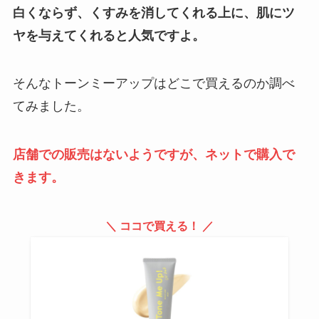
る？トイザらス・ドンキ・ヨドバ
白くならず、くすみを消してくれる上に、肌にツ
シなどを調査【販売店一覧】
ヤを与えてくれると人気ですよ。
アフタゾロンは販売中止？なぜ？
そんなトーンミーアップはどこで買えるのか調べ
薬局やamazonで市販薬は買え
てみました。
る？購入方法を調査
店舗での販売はないようですが、ネットで購入で
サクサクしょうゆアーモンドを買
きます。
える場所は？販売店や定価・送料
無料の店紹介
＼ ココで買える！ ／
デビルズトリックはドンキで買え
る？安い値段で売ってる店はど
こ？ウエルシア・マツキヨ？