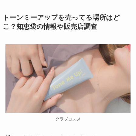
訂正印はどこで買える？百均には
生筋子は業務スーパーで買える？
トーンミーアップを売ってる場所はど
ない？売ってる場所や購入できる
通販・コストコを調査！アニサキ
こ？知恵袋の情報や販売店調査
販売店を解説
スは大丈夫？
タカギのカートリッジはホームセ
マックスコーヒーを売ってる場所
ンターに売ってる？どこで買える
は？東京・関西・北海道全国のど
の？互換品は？
んな店で買える？
【ローソン】ホルモン鍋が売って
【セリア】おにやんまが販売中止
ない？アレンジできる鍋が今どこ
なぜ？自主回収の理由は？似た商
で売ってるか調査！
品はある？
クラブコスメ
【抑毛ローション】ドラッグスト