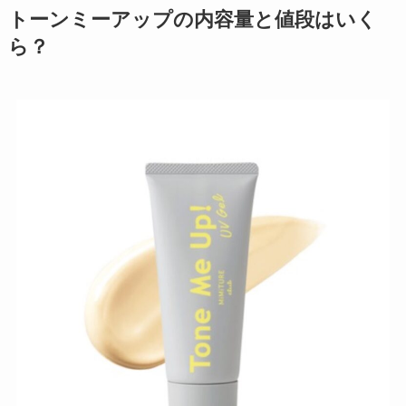
soyoブラシはどこで売ってる？再
トーンミーアップの内容量と値段はいく
販はいつ？楽天・通販で買える？
ら？
購入方法を調査
粉砕機のレンタルはコメリででき
る？カインズ・ナフコ・コーナン
など取扱店＆料金をチェック！
アトムARフーディは売ってな
い？予約できるの？入荷日はい
つ？販売店や値段調査
【メニコン】プレミオ1dayは売っ
てない？通販楽天で買える？似た
商品も調査