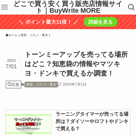
どこで買う安く買う販売店情報サイ
ト｜BuyWrite MORE
＼ ポイント最大11倍！ ／
詳細を見る
ホーム
美容・コスメ・香水
トーンミーアップを売ってる場所
2024
はどこ？知恵袋の情報やマツキ
7/01
ヨ・ドンキで買えるか調査！
広告
2024年7月1日
美容・コスメ・香水
ラーニングタイマーが売ってる場
所は？ダイソーやロフトやドンキ
で買える？