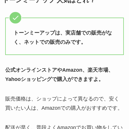
トーンミーアップ 人気はどれ？
る？ウエルシアやマツキヨなどド
ラッグストアでも買えるの？
トーンミーアップは、実店舗での販売がな
ベンジンはどこで買える？売り場
はどこ？薬局やホームセンターな
く、ネットでの販売のみです。
ど販売店や値段調査
公式オンラインストアやAmazon、楽天市場、
リアップx5プラスが販売中止の理
由は？Amazonや楽天ならまだ売
Yahooショッピングで購入ができますよ。
ってる？ネオとの違いも調査！
販売価格は、ショップによって異なるので、安く
買いたい人は、Amazonでの購入がおすすめです。
塗るネッククーラーはどこで売っ
てる？ドンキ・マツキヨ・ロフト
で買える？種類も調査
配送が早く、普段よくAmazonでお買い物をしてい