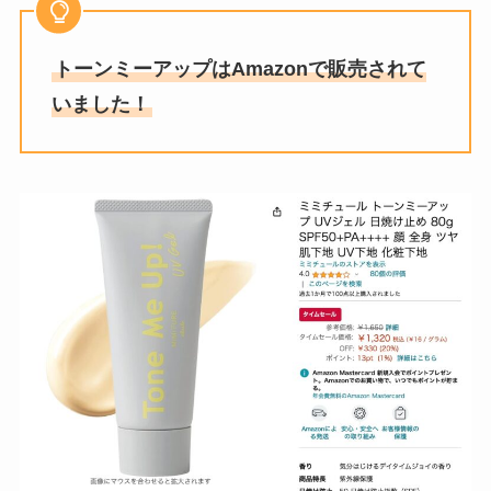
てる？コメリ・セリア・キャンド
ゥ・コーナンも調査！
トーンミーアップはAmazonで販売されて
いました！
ペヤング獄激辛finalが販売中止の
理由がやばい？どこで売ってる？
ドンキで買える？
消しカスクリーナーは無印に売っ
てる？100均・楽天・ニトリ・カ
インズも調査！
スタバギフトカード500円分は店
舗で買える？買い方・デザイン・
大量購入できるか調査！