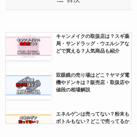
ってる？売ってる場所は？値段や
相場も解説
水着用ゼッケンは100均や西松屋
キャンメイクの取扱店は？スギ薬
で売ってる？おすすめの販売店は
局・サンドラッグ・ウエルシアな
ココ！付け方や剥がし方も調査
どで買える？人気商品も紹介
次亜塩素酸水はホームセンターに
双眼鏡の売り場はどこ？ヤマダ電
売ってる？ドラッグストア・市
機やドンキは？販売店・取扱店や
販・ウエルシアなど販売店を調
値段の相場解説
査！
【551豚まん】チルドがある販売
エネルゲンは売ってない？粉末も
店はどこ？福岡・東京・名古屋・
ボトルもない？どこで売ってるか
新大阪などの取扱店舗を調査！
徹底調査！