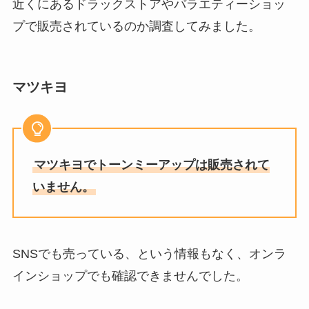
近くにあるドラックストアやバラエティーショッ
アの売り場は？マツキヨは？効果
や値段解説
プで販売されているのか調査してみました。
ウォーカーのショートブレッドは
マツキヨ
業務スーパーに売ってる？コスト
コ・カルディ・ドンキを調査！
マツキヨでトーンミーアップは販売されて
精製水は100均に売ってる？ドラ
ッグストア・セブンイレブン・ウ
いません。
エルシア・コーナンも調査！
パソコンを買うならどこの電気
SNSでも売っている、という情報もなく、オンラ
屋？どこのメーカー？家電量販店
インショップでも確認できませんでした。
は高い？おすすめの購入方法