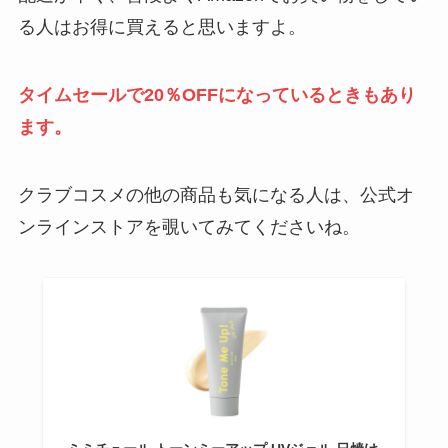
る人はお得に買えると思いますよ。
macを安く買う方法！型落ちなど
新品が安くなる時期やスペック・
タイムセールで20％OFFになってい
るときもあり
モデルの選び方
ます。
腕時計を売ってる場所はどこ？コ
クラブコスメの他の商品も気になる人は、公式オ
ンビニ・ヤマダ電機・ホームセン
ンラインストアを覗いてみてくださいね。
ターで買える？
k-popトレカ売ってる場所はど
こ？公式や中古など販売店やどこ
が安いかも調査