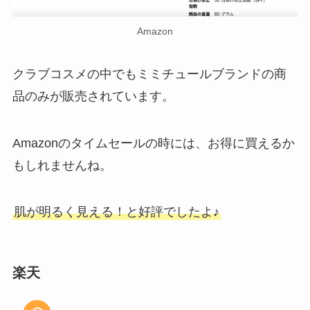
ダヴのハンドソープが生産終了？
Amazon
詰め替え用や新商品なら買える？
どこに売ってる？
クラブコスメの中でもミミチュールブランドの商
品のみが販売されています。
Amazonのタイムセールの時には、お得に買えるか
もしれませんね。
肌が明るく見える！と好評でしたよ♪
楽天