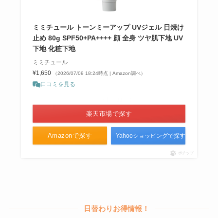
オルビスのヘアミルクはドラッグ
ミミチュール トーンミーアップ UVジェル 日焼け
ストアに売ってる？取扱店や値段
止め 80g SPF50+PA++++ 顔 全身 ツヤ肌下地 UV
が安い店など調査
下地 化粧下地
ミミチュール
¥1,650
（2026/07/09 18:24時点 | Amazon調べ）
腕時計を売ってる場所はどこ？コ
口コミを見る
ンビニ・ヤマダ電機・ホームセン
＼ポイント最大11倍！／
ターで買える？
楽天市場で探す
Amazonで探す
Yahooショッピングで探す
ポチップ
日替わりお得情報！