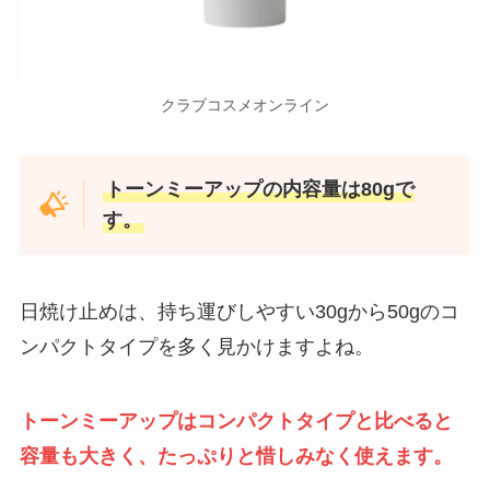
食紅はどこに売ってる？ドラッグ
クラブコスメオンライン
ストアやドンキホーテや業務スー
パーで買える？値段も調査！
トーンミーアップの内容量は80gで
す。
モールドゼロはどこで売ってる？
ホームセンターやアマゾンは取扱
店？最安値も調査
日焼け止めは、持ち運びしやすい30gから50gのコ
ンパクトタイプを多く見かけますよね。
スカートのウエストを詰めるグッ
ズは100均に売ってる？縫わない
＆簡単な止め方も調査！
トーンミーアップはコンパクトタイプと比べると
容量も大きく、たっぷりと惜しみなく使えます。