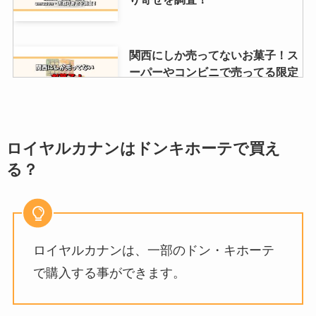
ダンベルはどこで買う？ドンキな
関西にしか売ってないお菓子！ス
ど売ってる場所は？選び方や安く
ーパーやコンビニで売ってる限定
買う方法を解説
品が通販で買えるか調査
スマッシュシャーペンを売ってる
消しカスクリーナーが売ってる場
ロイヤルカナンはドンキホーテで買え
場所！ロフト限定はどこで買え
所は？ダイソーやセリアや無印で
る？
る？値段や取扱店紹介
買える？おすすめはコレ！
【ブルボン】ルーベラが売ってな
ゴムポンバスブラシはどこで売っ
い？販売終了はなぜ？似た代替品
ロイヤルカナンは、一部のドン・キホーテ
てる？ニトリ・ドンキホーテ・
のお菓子も紹介
100均・東急ハンズなど調査！
で購入する事ができます。