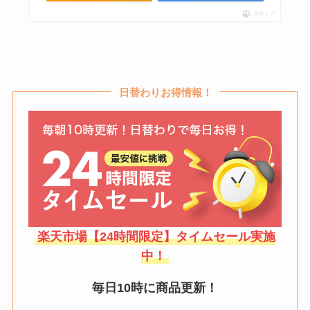
ポチップ
ナンバーエイトジンはどこで売っ
てる？通販・amazon・楽天で買
える？販売店や値段を調査
日替わりお得情報！
いちご板チョコが売ってない？期
間限定？売ってる場所や代わりに
なるものを紹介
楽天市場【24時間限定】タイムセール実施
中！
毎日10時に商品更新！