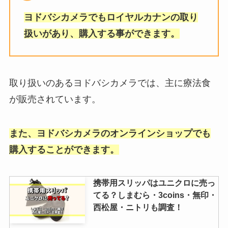
ヨドバシカメラでもロイヤルカナンの取り
マックスコーヒーを売ってる場所
扱いがあり、購入する事ができます。
は？東京・関西・北海道全国のど
んな店で買える？
取り扱いのあるヨドバシカメラでは、主に療法食
【こたつ】脚の継ぎ足しは100均
が販売されています。
に売ってる？ホームセンター・ニ
トリ・代用品も調査！
また、ヨドバシカメラのオンラインショップでも
購入することができます。
ピュリナワンのターキー味が廃
盤？なぜ！リニューアルで食べな
くなった？チキン味との違いは？
携帯用スリッパはユニクロに売っ
てる？しまむら・3coins・無印・
西松屋・ニトリも調査！
コンビニのおでんが売ってない？