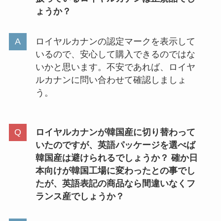
シも調査！
ょうか？
ロイヤルカナンの認定マークを表示して
粉砕機のレンタルはコメリででき
いるので、安心して購入できるのではな
る？カインズ・ナフコ・コーナン
いかと思います。不安であれば、ロイヤ
など取扱店＆料金をチェック！
ルカナンに問い合わせて確認しましょ
う。
切手を買える場所は？スーパーイ
オンやいなげやで売ってる？コン
ロイヤルカナンが韓国産に切り替わって
ビニやウエルシアなど薬局も調
いたのですが、英語パッケージを選べば
査！
韓国産は避けられるでしょうか？ 確か日
本向けが韓国工場に変わったとの事でし
引っ越し挨拶の粗品はどこで買
たが、英語表記の商品なら間違いなくフ
う？値段はどのくらい？予算ごと
ランス産でしょうか？
おすすめ紹介