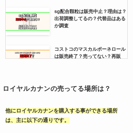
いつからいつまで売ってるの？売
ってないコンビニもある？
sg配合顆粒は販売中止？理由は？
出荷調整してるの？代替品はある
か調査
銀座餅はどこで売ってる？カルデ
ィや成城石井で買える？取扱店・
値段や最安も調査
コストコのマスカルポーネロール
は販売終了？売ってない？再販
は？似た商品はある？
psvrが生産終了？なぜ！理由は？
最高傑作はソフトも徹底リサー
チ！
耕運機のレンタルはコメリででき
ロイヤルカナンの売ってる場所は？
る？カインズ・ナフコ・コーナ
ン・JAも調査！
他にロイヤルカナンを購入する事ができる場所
は、主に以下の通りです。
じゃがポックルはどこで買える？
販売店や値段・ジャガビーとの違