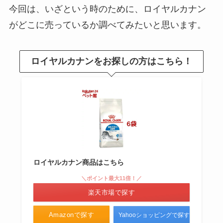
今回は、いざという時のために、ロイヤルカナン
る？100均・ホームセンターも調
査！代用&使い方も紹介
がどこに売っているか調べてみたいと思います。
ポケモンパンはどこに売ってる？
ロイヤルカナンをお探しの方はこちら！
ファミマで買える？ネット販売
は？値段や販売店を調査
pspバッテリーどこで売ってる？
ヤマダ電機やヨドバシは？互換性
や値段も比較
ロイヤルカナン商品はこちら
＼ポイント最大11倍！／
クルトガダイブを売ってる場所は
楽天市場で探す
どこ？再販入荷はいつ？定価の値
段や販売店
Amazonで探す
Yahooショッピングで探す