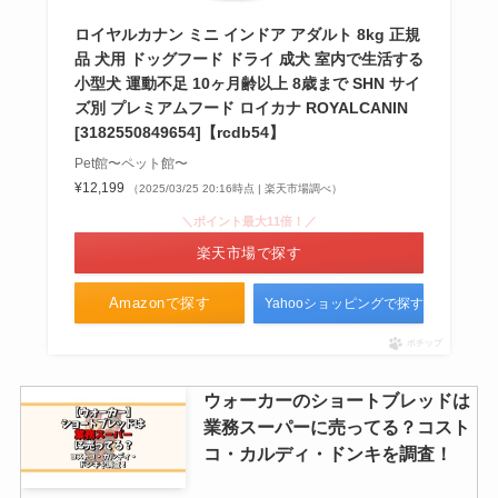
ロイヤルカナン ミニ インドア アダルト 8kg 正規
品 犬用 ドッグフード ドライ 成犬 室内で生活する
小型犬 運動不足 10ヶ月齢以上 8歳まで SHN サイ
ズ別 プレミアムフード ロイカナ ROYALCANIN
[3182550849654]【rcdb54】
Pet館〜ペット館〜
¥12,199
（2025/03/25 20:16時点 | 楽天市場調べ）
＼ポイント最大11倍！／
楽天市場で探す
Amazonで探す
Yahooショッピングで探す
ポチップ
ウォーカーのショートブレッドは
業務スーパーに売ってる？コスト
コ・カルディ・ドンキを調査！