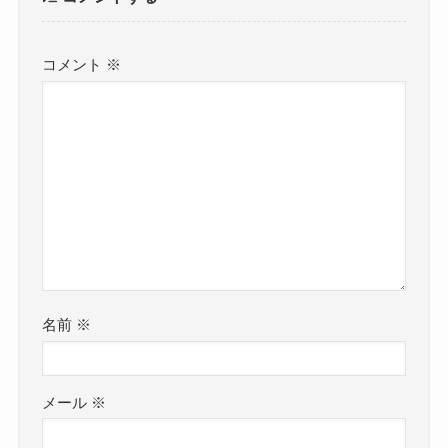
コメント
※
スマホまもる君はドンキホーテで
売ってる？ヤマダ電機やダイソー
でも買える？最安値で買えるのは
ココ！
k-popトレカ売ってる場所はど
こ？公式や中古など販売店やどこ
が安いかも調査
名前
※
ペンライトの販売店は？どこで買
うべき？売り場や値段・通販おす
すめ紹介
メール
※