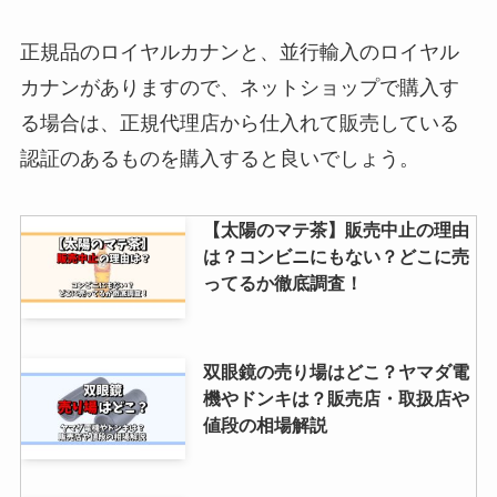
ヌテラビスケットはどこで売って
る？成城石井・コストコ・カルデ
正規品のロイヤルカナンと、並行輸入のロイヤル
ィで買える？値段も調査
カナンがありますので、ネットショップで購入す
る場合は、正規代理店から仕入れて販売している
認証のあるものを購入すると良いでしょう。
車へこみを直す吸盤は100均に売
ってる？ホームセンター・ドン
キ・オートバックスを調査！
【太陽のマテ茶】販売中止の理由
は？コンビニにもない？どこに売
ってるか徹底調査！
双眼鏡の売り場はどこ？ヤマダ電
機やドンキは？販売店・取扱店や
値段の相場解説