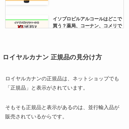
イソプロピルアルコールはどこで
買う？薬局、コーナン、コメリで
も売ってる？
officeを安く買う方法【2023】正
ロイヤルカナン 正規品の見分け方
規品をお得に購入するには？激安
品は違法？解説
ロイヤルカナンの正規品は、ネットショップでも
「正規品」と表示がされています。
大豆麺キッコーマンはどこで売っ
てる？イオンやカルディや業務ス
ーパーでも買えるの？
そもそも正規品と表示があるのは、並行輸入品が
販売されているからです。
【コカコーラ 】500mlはどこで売