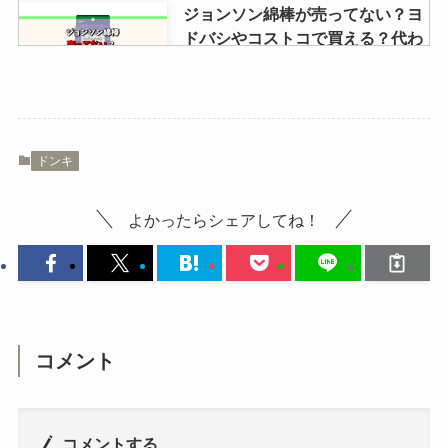
ジョンソン綿棒が売ってない？ヨ
ドバシやコストコで買える？代わ
りの似た商品はある？
白州が買える店は？山梨・白州蒸
ドンキ
溜所のショップやオンラインなど
売ってる場所を調査！
よかったらシェアしてね！
ellesyのハイライトはどこで売っ
てる？Qoo10・ドンキは買える？
販売店や偽物との違い調査
コメント
ダンベルはどこで買う？ドンキな
ど売ってる場所は？選び方や安く
買う方法を解説
コメントする