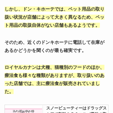
airpods/pro第一世代は売ってな
ブルガリアヨーグルトアイスは販
い？販売中止？第二世代との違い
しかし、ドン・キホーテでは、ペット用品の取り
売終了？どこで売ってる？箱買い
は？値段も調査
できる販売店はある？
扱い状況が店舗によって大きく異なるため、ペッ
ト用品の取扱自体がない店舗もあるようです。
マウンテンデューはどこで買え
る？販売中止の理由は？ドンキや
そのため、近くのドンキホーテに電話して在庫が
自販機で売ってるって本当？
あるかどうかを聞くのが最も確実です。
トランシーノは販売中止？なぜ？
ロイヤルカナンは犬種、猫種別のフードのほか、
amazonで買える？薬局は安い？
療法食も様々な種類がありますが、取り扱いのあ
値段も調査
った店舗では、主に療法食が販売されていまし
た。
【ダイソー 】3dマスクは売って
ない？ヨドバシや3コインズでも
スノービューティーはドラッグス
買える？入荷日も調査