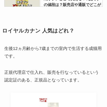
の値段は？販売店や通販でどこが
安いか徹底調査！
銀座餅はどこで売ってる？カルデ
ロイヤルカナン 人気はどれ？
ィや成城石井で買える？取扱店・
値段や最安も調査
生後12ヵ月齢から7歳までの室内で生活する成猫用
です。
永井食堂のもつ煮はどこで買え
る？道の駅でしか売ってない？ス
ーパーや楽天でも販売してる？
正規代理店で仕入れ、販売を行なっているという
認定証のある、正規品となっています。
卵が売ってない？売り切れの理由
は？スーパー・コストコ・セブン
イレブンなど売ってるところは？