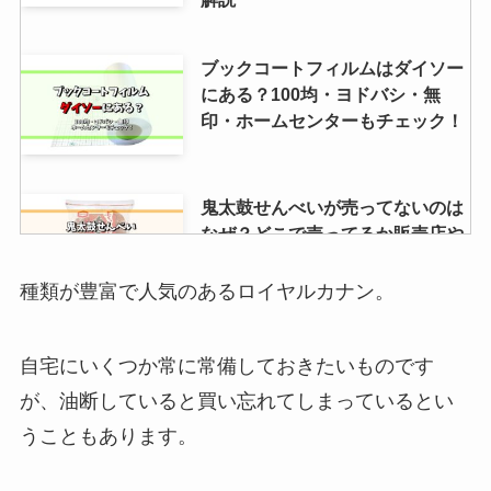
ブックコートフィルムはダイソー
にある？100均・ヨドバシ・無
印・ホームセンターもチェック！
鬼太鼓せんべいが売ってないのは
なぜ？どこで売ってるか販売店や
通販・似た商品も調査
種類が豊富で人気のあるロイヤルカナン。
中古ゲームソフトが安い店は？ソ
自宅にいくつか常に常備しておきたいものです
フト10本をもとに最安値段ショッ
プを調査
が、油断していると買い忘れてしまっているとい
うこともあります。
バネ棒外しはダイソーに売って