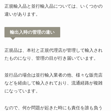
ってる？スーパーで買える？箱買
正規輸入品と並行輸入品については、いくつかの
いできる販売店はある？
違いがあります。
ヤクルト1000は売ってない？どこ
輸出入時の管理の違い
で売ってる？コンビニ・スーパ
ー・通販も調査
正規品は、本社と正規代理店が管理して輸入され
たものになり、管理の目が行き届いています。
みいるかイルカぬいぐるみはどこ
で売ってる？ガチャは？いるかち
ゃん卒業はなぜ？
並行品の場合は並行輸入業者の他、様々な販売店
などを経由して輸入されており、流通経路が複雑
になっています。
ナイキダンクはどこで売ってる
の？メルカリで買える？取扱店や
通販は？
なので、何か問題が起きた時にも責任を誰も負う