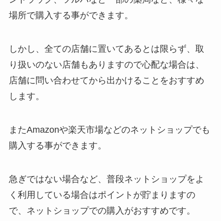
場所で購入する事ができます。
ダイヤモンドアートはドンキで買
しかし、全ての店舗に置いてあるとは限らず、取
える？100均のダイソーセリアや
トイザらスや手芸店でも売って
り扱いのない店舗もありますので心配な場合は、
る？
店舗に問い合わせてから出かけることをおすすめ
します。
【クオカード】どこで買うのがお
得？ネット購入できる？無料でも
らえる方法解説
またAmazonや楽天市場などのネットショップでも
購入する事ができます。
うそつきマスカラどこに売って
急ぎではない場合など、普段ネットショップをよ
る？通販の取扱店は？種類ごとの
定価や値段も調査
く利用している場合はポイントが貯まりますの
で、ネットショップでの購入がおすすめです。