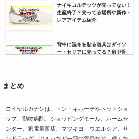
ナイキコルテッツが売ってない！
生産終了？売ってる場所や新作・
レアアイテム紹介
背中に湿布を貼る道具はダイソ
ー・セリアに売ってる？肩甲骨
用・背中用があるか調査！
測りは100均に売ってる？セリ
まとめ
ア・キャンドゥ・ダイソー・ニト
リ・ホームセンターを調査！
ロイヤルカナンは、ドン・キホーテやペットショ
ップ、動物病院、ショッピングモール、ホームセ
アクアテクトゲルを売ってる場所
ンター、家電量販店、マツキヨ、ウエルシア、サ
はどこ？amazon・楽天・ドラッ
グストア・マツキヨなどを調査！
ンドラッグ、ツルハなど一部の薬局など、様々な