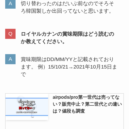
切り替わったのはだいぶ前なのでそろそ
ろ韓国製しか出回ってないと思います。
レノア抗菌ビーズが販売終了な
ぜ？リニューアル？どこで買え
る？匂いの人気は？
ロイヤルカナンの賞味期限はどう読むの
か教えてください。
【ブルボン】ルーベラが売ってな
い？販売終了はなぜ？似た代替品
賞味期限はDD/MM/YYと記載されており
のお菓子も紹介
ます。 例）15/10/21→2021年10月15日ま
で
airpods/pro第一世代は売ってな
い？販売中止？第二世代との違い
は？値段も調査