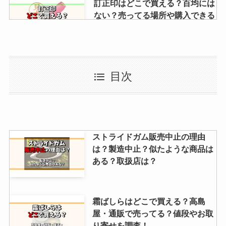
訂正印はどこで買える？百均には
ない？売ってる場所や購入できる
販売店を解説
【ビヒダス】飲むヨーグルトは販
目次
売中止？ネット・公式など購入で
きる店があるか調査！
jcbギフトカードを買える場所
ストライドガム販売中止の理由
は？コンビニやイオンは？商品券
は？製造中止？似たような商品は
の販売店解説
ある？取扱店は？
大きい紙袋はホームセンターに売
霜ばしらはどこで買える？高島
ってる？売ってる場所は？値段や
屋・通販で売ってる？値段やお取
相場も解説
り寄せを調査！