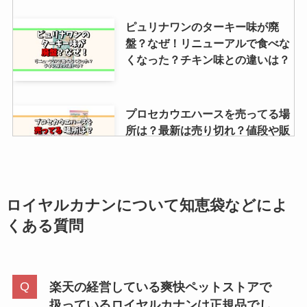
ピュリナワンのターキー味が廃
盤？なぜ！リニューアルで食べな
くなった？チキン味との違いは？
プロセカウエハースを売ってる場
所は？最新は売り切れ？値段や販
売店を調査
【jcb商品券】イオンで購入でき
ロイヤルカナンについて
知恵袋などによ
る？コンビニ・ヤマダ電機・イト
くある質問
ーヨーカドーもチェック！
楽天の経営している爽快ペットストアで
リールキーホルダーは無印に売っ
扱っているロイヤルカナンは正規品でし
てる？100均・Amazon・ヨドバ