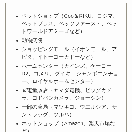
いや類似品も紹介
ペットショップ（Coo＆RIKU、コジマ、
ペットプラス、ペッツファースト、ペッ
soyoブラシはどこで売ってる？再
トワールドアミーゴなど）
販はいつ？楽天・通販で買える？
動物病院
購入方法を調査
ショッピングモール（イオンモール、ア
ピタ、イトーヨーカドーなど）
ホームセンター（カインズ、ケーヨー
バターバトラーの取り扱い店舗ま
D2、コメリ、ダイキ、ジャンボエンチョ
とめ！オンラインでも買える？名
古屋・大阪など販売店舗一覧
ー、ロイヤルホームセンター）
家電量販店（ヤマダ電機、ビッグカメ
ラ、ヨドバシカメラ、ジョーシン）
乾燥さん保湿力スキンケア下地は
一部の薬局（マツキヨ、ウエルシア、サ
どこで売ってる？ドンキやココカ
ンドラッグ、ツルハ）
ラファインで買える？
ネットショップ（Amazon、楽天市場な
ど）