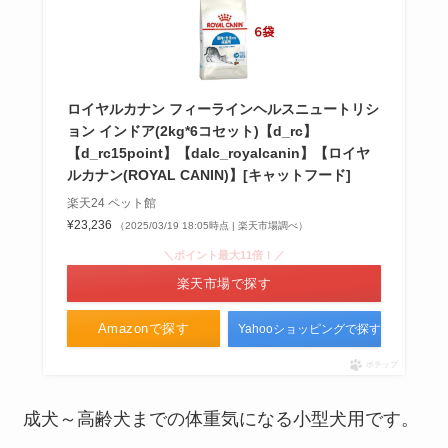
ガチャガチャを見せる収納は100
均に売ってる？無印・ニトリ・セ
リア・ダイソー・ikeaを調査！
ロイヤルカナン フィーラインヘルスニュートリシ
ョン インドア(2kg*6コセット)【d_rc】
【d_rc15point】【dalc_royalcanin】【ロイヤ
ルカナン(ROYAL CANIN)】[キャットフード]
switchが売ってない？品薄なのは
楽天24 ペット館
なぜ？いつになったら普通に買え
¥23,236
（2025/03/19 18:05時点 | 楽天市場調べ）
る？在庫あり店舗調査
＼ポイント最大11倍！／
楽天市場で探す
ヘアレシピが販売終了？なぜ！ネ
Amazonで探す
Yahooショッピングで探す
ットならまだ売ってる？和の実や
ハニーアプリコットどれがいい？
ポチップ
成犬～高齢犬までの体重気になる小型犬用です。
酵素ドリンクはカルディに売って