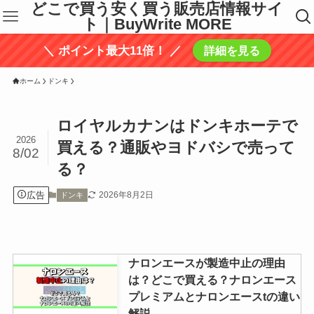
どこで買う安く買う販売店情報サイ
ト｜BuyWrite MORE
＼ ポイント最大11倍！ ／
詳細を見る
ホーム
ドンキ
ロイヤルカナンはドンキホーテで
2026
買える？通販やヨドバシで売って
8/02
る？
広告
2026年8月2日
ドンキ
ナロンエースが製造中止の理由
は？どこで買える？ナロンエース
プレミアムとナロンエースtの違い
解説