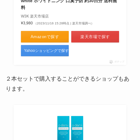
双眼鏡の売り場はどこ？ヤマダ電
white ホワイトニング 口臭予防 約30日分 送料無
料
機やドンキは？販売店・取扱店や
値段の相場解説
W3K 楽天市場店
¥3,980
（2023/11/16 15:28時点 | 楽天市場調べ）
Amazonで探す
楽天市場で探す
マウンテンデューはどこで買え
る？販売中止の理由は？ドンキや
Yahooショッピングで探す
自販機で売ってるって本当？
ポチップ
２本セットで購入することができるショップもあ
目の下のたるみ用化粧品はドラッ
グストアに売ってる？デパコス・
ります。
アットコスメも調査！
東方トレーディングカード売って
る場所は？セリアやダイソーで買
える？売ってる場所調査