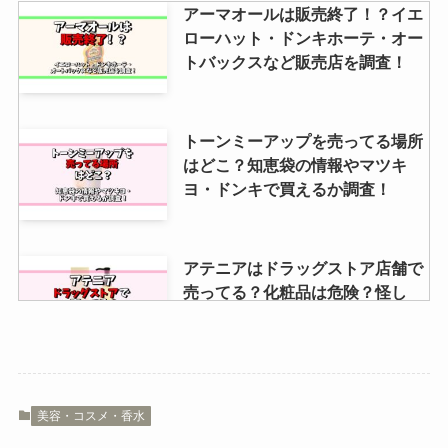
など販売店を調査！
アーマオールは販売終了！？イエ
ローハット・ドンキホーテ・オー
トバックスなど販売店を調査！
プロセカウエハースを売ってる場
所は？最新は売り切れ？値段や販
売店を調査
トーンミーアップを売ってる場所
はどこ？知恵袋の情報やマツキ
ヨ・ドンキで買えるか調査！
コンタクト取り外し器具が売って
る場所は？ドラッグストアや100
均やドンキで買える？
アテニアはドラッグストア店舗で
売ってる？化粧品は危険？怪し
い？最安で買える方法
みそきんコンビニで売ってる場所
は？セブンは売ってない？売って
る店舗調査
モンブラン絞り器は100均に売っ
美容・コスメ・香水
てる？ニトリ・ダイソー・セリ
ア・ドンキなど販売店を調査！