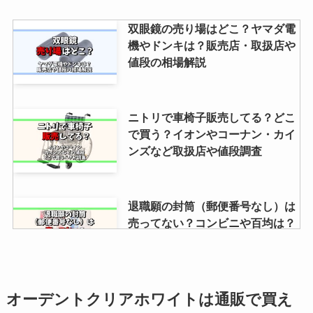
てる店舗紹介
双眼鏡の売り場はどこ？ヤマダ電
機やドンキは？販売店・取扱店や
値段の相場解説
コンビニおでんを売ってる場所
は？ローソン・セブンイレブン・
ファミマの店舗を調査！
ニトリで車椅子販売してる？どこ
で買う？イオンやコーナン・カイ
ンズなど取扱店や値段調査
山崎 ウイスキーはどこで買える？
入手困難？定価で買うには？取扱
店や入手方法調査
退職願の封筒（郵便番号なし）は
売ってない？コンビニや百均は？
どこで売ってるの？
ポストプードロップスはどこで売
オーデントクリアホワイトは通販で買え
ってる？無印で買える？取扱い店