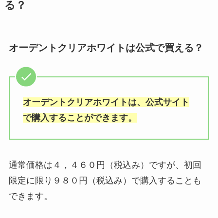
る？
や値段・似てる代用品解説
オーデントクリアホワイトは公式で買える？
コラージュフルフルが販売中止？
理由はなぜ？どこで買えるの？使
い続けると危ないの？
オーデントクリアホワイトは、公式サイト
尿瓶 ホームセンターで買える？ど
で購入することができます。
こに売ってる？ダイソーなど100
均は？値段や販売店を解説
通常価格は４，４６０円（税込み）ですが、初回
ロッテ板ガム復刻はどこに売って
限定に限り９８０円（税込み）で購入することも
る？ダイソーで買える？売ってる
できます。
場所を調査