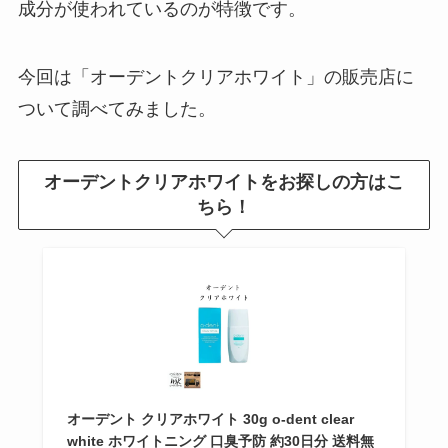
成分が使われているのが特徴です。
クルトガダイブを売ってる場所は
どこ？再販入荷はいつ？定価の値
段や販売店
今回は「オーデントクリアホワイト」の販売店に
ついて調べてみました。
ストライドガム販売中止の理由
は？製造中止？似たような商品は
オーデントクリアホワイトをお探しの方はこ
ある？取扱店は？
ちら！
etcプリペイドカードはコンビニ
で売ってる？楽天・タイムズなど
すぐ買える場所を調査！
シャネルミラーはどこで買える？
刻印できる店舗は？種類と値段・
オーデント クリアホワイト 30g o-dent clear
white ホワイトニング 口臭予防 約30日分 送料無
オンラインの取扱店調査