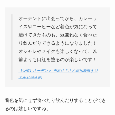
大豆麺キッコーマンはどこで売っ
オーデントに出会ってから、カレーラ
てる？イオンやカルディや業務ス
ーパーでも買えるの？
イスやコーヒーなど着色が気になって
避けてきたものも、気兼ねなく食べた
り飲んだりできるようになりました！
オリオンビールどこで買える？沖
オシャレやメイクも楽しくなって、以
縄以外でもイオンやスーパーで売
ってる？1本の値段は？
前よりも口紅を塗るのが楽しいです！
【公式】オーデント-吉木りささん愛用歯磨きジ
ェル (bitela.jp)
etcプリペイドカードはコンビニ
で売ってる？楽天・タイムズなど
すぐ買える場所を調査！
着色を気にせず食べたり飲んだりすることができ
るのは嬉しいですね。
エプロンを売ってる場所は？無印