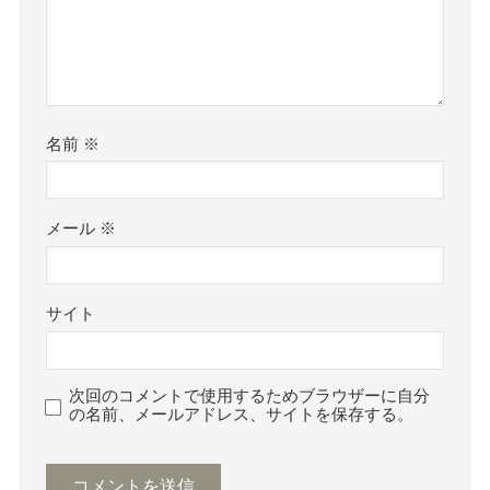
アミの塩辛はどこで買える？ドン
キやイオンで売ってる？代用品や
値段・安く買える店
名前
※
【ローソン】ホルモン鍋が売って
ない？アレンジできる鍋が今どこ
で売ってるか調査！
メール
※
スマッシュシャーペンを売ってる
場所！ロフト限定はどこで買え
サイト
る？値段や取扱店紹介
次回のコメントで使用するためブラウザーに自分
の名前、メールアドレス、サイトを保存する。