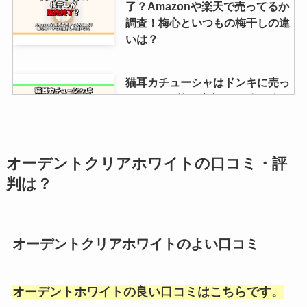
了？Amazonや楽天で売ってるか
調査！梅心といつもの梅干しの違
いは？
猫耳カチューシャはドンキに売っ
てる？100均・東急ハンズ・ダイ
ソーなどどこで買えるか調査！
オーデントクリアホワイトの口コミ・評
リファロックオイルはどこで買え
判は？
る？マツキヨやプラザなど取扱い
店・口コミや最安値調査
オーデントクリアホワイトのよい口コミ
すき焼き鍋は無印に売ってる？ニ
トリ・ホームセンター・ドンキ・
カインズも調査！
オーデントホワイトの良い口コミはこちらです。