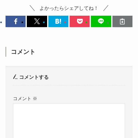
iphone純正充電器どこで買える？
よかったらシェアしてね！
ヨドバシやセブンの売ってる場所
は？値段も調査
s20のシャーペンを売ってる場所
は？ダイソー・イオン・ロフト・
ドンキなど販売店を調査！
コメント
モンスターボールプラスが生産終
了？なぜ！ヤマダ電機で売って
る？値段もリサーチ！
コメントする
コメント
※
天津甘栗を売ってるところは？東
京・埼玉・神奈川・仙台などの取
扱店をチェック！