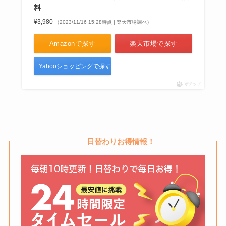
料
¥3,980
（2023/11/16 15:28時点 | 楽天市場調べ）
【ボイスレコーダー】ドンキホー
Amazonで探す
楽天市場で探す
テにある？ヤマダ電機・ケーズデ
ンキ・エディオンなど家電量販店
Yahooショッピングで探す
も調査！
ポチップ
オーデントクリアホワイトはどこ
で売ってる？薬局や楽天・
amazonで買える？
日替わりお得情報！