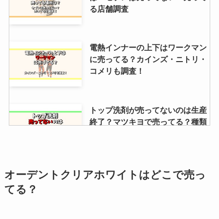
の通販はどこで買える？
る店舗調査
b-casカードはどこで買えるの？
電熱インナーの上下はワークマン
購入場所は？ヨドバシで買える？
に売ってる？カインズ・ニトリ・
使い回しはできる？
コメリも調査！
ストライドガム販売中止の理由
トップ洗剤が売ってないのは生産
は？製造中止？似たような商品は
終了？マツキヨで売ってる？種類
ある？取扱店は？
や値段も調査
arkのスイッチ版を売ってる場所
&beはドラッグストアに売って
オーデントクリアホワイトはどこで売っ
は？ダウンロード版は無料？最新
る？どこで買える？ドンキ・マツ
てる？
情報をチェック！
キヨなど取扱店を調査！