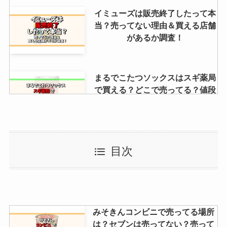
イミューズは販売終了したって本
当？売ってない理由＆買える店舗
があるか調査！
まるでこたつソックスはスギ薬局
で買える？どこで売ってる？値段
や安い店も調査
むくみぱっくんはどこで売って
目次
る？薬局・ドンキ・ウェルシア・
マツキヨで買える？
ビヨットはコストコで買える？ド
みそきんコンビニで売ってる場所
ンキは？楽天やamazonなど日本
は？セブンは売ってない？売って