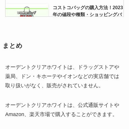
コストコバッグの購入方法！2023
年の値段や種類・ショッピングバ
ッグはもらえる？
スノードームの材料はセリアに売
まとめ
ってる？ダイソー・東急ハンズ・
キャンドゥも調査！
オーデントクリアホワイトは、ドラッグストアや
薬局、ドン・キホーテやイオンなどの実店舗では
トップ洗剤が売ってないのは生産
取り扱いがなく、販売がされていません。
終了？マツキヨで売ってる？種類
や値段も調査
オーデントクリアホワイトは、公式通販サイトや
Amazon、楽天市場で購入することができます。
レースの手袋はどこで売ってる？
ユザワヤ・ドンキ・wego・100均