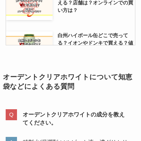
える？店舗は？オンラインでの買
い方は？
白州ハイボール缶どこで売って
る？イオンやドンキで買える？値
段や定価で売ってるお店
モールドゼロはどこで売ってる？
オーデントクリアホワイトについて
知恵
ホームセンターやアマゾンは取扱
袋などによくある質問
店？最安値も調査
オーデントクリアホワイトの成分を教え
【oppo】reno7aが生産終了はな
てください。
ぜ？まだ使える？安く買う方法が
あるか調査！