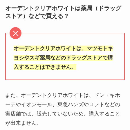
ニトリで車椅子販売してる？どこ
オーデントクリアホワイトは薬局（ドラッグ
食紅はどこに売ってる？ドラッグ
で買う？イオンやコーナン・カイ
ストア）などで買える？
ストアやドンキホーテや業務スー
ンズなど取扱店や値段調査
パーで買える？値段も調査！
強ミヤリサンが製造中止の理由は
30msは売ってない＆品薄はな
オーデントクリアホワイトは、マツモトキ
なぜ？品薄で売ってない？売って
ぜ？ヨドバシ・ビックカメラで再
る場所と最安値はどこ？
ヨシやスギ薬局などのドラッグストアで購
販＆予約はできる？
入することはできません。
3ds充電器がダイソーに売ってな
い？代用品はドンキやセリアで買
また、オーデントクリアホワイトは、ドン・キホ
える？売ってる場所調査
ーテやイオンモール、東急ハンズやロフトなどの
実店舗では、販売していないため、購入すること
ipad【中古】どこで買う？イオシ
が出来ません。
スやゲオは？注意点や値段や売っ