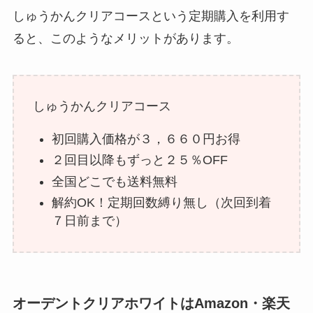
しゅうかんクリアコースという定期購入を利用す
【ファンデーションテープ】薬局
ると、このようなメリットがあります。
の売り場は？売ってる場所はど
こ？取扱店など解説
しゅうかんクリアコース
ファンケルの化粧水はどこで買え
る？ウエルシアやマツキヨなどド
初回購入価格が３，６６０円お得
ラッグストアでも買えるの？
２回目以降もずっと２５％OFF
全国どこでも送料無料
台車はニトリで販売してる？値段
解約OK！定期回数縛り無し（次回到着
は？無印やカインズなど取扱店と
７日前まで）
値段を解説
オーデントクリアホワイトはAmazon・楽天