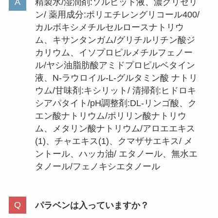
精製水/湿潤剤:ソルビット液、濃グリセリ
ン/ 薬用成分:ポリエチレングリコール400/
ダイソーミラーシートは売ってな
カルボキシメチルセルロースナトリウ
い？100均・セリアやニトリやホ
ム、キサンタンガム/グリチルリチン酸ジ
ームセンターで買える？
カリウム、イソプロピルメチルフェノー
ル/ヤシ油脂肪酸アミドプロピルベタイン
液、N-ラウロイル-L-グルタミン酸 ナトリ
ワンピースパックを売ってる場所
ウム/甘味剤:キシリット/ 清掃剤:ヒドロキ
は？公式ショップ・コンビニ・ゲ
シアパタイト/pH調整剤:DL-リンゴ酸、ク
オなど販売店を調査！
エン酸ナトリウム/ポリリン酸ナトリウ
ム、メタリン酸ナトリウム/アロエエキス
(1)、チャエキス(1)、クマザサエキス/ メ
ガラス板はホームセンターで買え
ントール、ハッカ油/ エタノール、無水エ
る？ダイソーや100均は？売って
タノール/フェノキシエタノール
る場所や値段調査
パラベンは入っていますか？
近くのしきみの販売店はどこ？ス