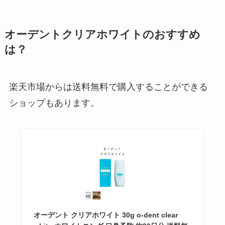
ナロンエースが製造中止の理由
オーデントクリアホワイトのおすすめ
は？どこで買える？ナロンエース
は？
プレミアムとナロンエースtの違い
解説
楽天市場からは送料無料で購入することができる
switchが売ってない？品薄なのは
ショップもあります。
なぜ？いつになったら普通に買え
る？在庫あり店舗調査
【ビヒダス】飲むヨーグルトは販
売中止？ネット・公式など購入で
きる店があるか調査！
オーデント クリアホワイト 30g o-dent clear