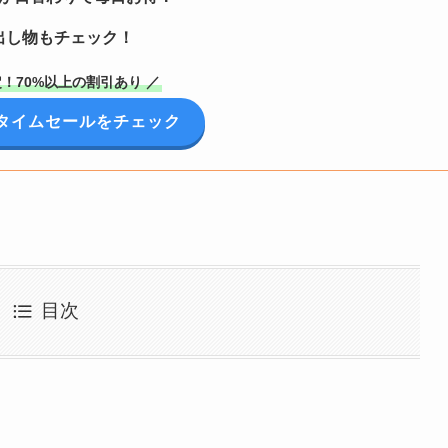
出し物もチェック！
！70%以上の割引あり ／
onタイムセールをチェック
目次