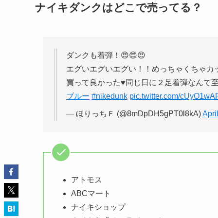
ナイキダンクはどこで売ってる？
ダンクも着弾！😍😍😍
エグいエグいエグい！！めっちゃくちゃカッコ
買って良かった♥同じ日に２足着弾なんて至福
ブルー
#nikedunk
pic.twitter.com/cUyO1w
— ほりっちＦ (@8mDpDH5gPT0l8kA)
Apri
アトモス
ABCマート
ナイキショップ