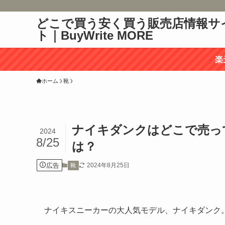
どこで買う安く買う販売店情報サ
ト｜BuyWrite MORE
楽
ホーム
靴
ナイキダンクはどこで売っ
2024
8/25
は？
広告
2024年8月25日
靴
ナイキスニーカーの大人気モデル、ナイキダンク