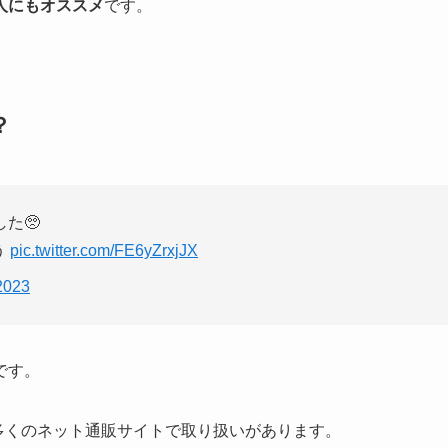
人にもオススメ
です。
？
た🥺
う
pic.twitter.com/FE6yZrxjJX
2023
です。
ど、多くのネット通販サイトで取り扱いがあります。