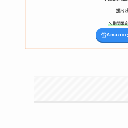
掘り
＼期間限定
Amaz