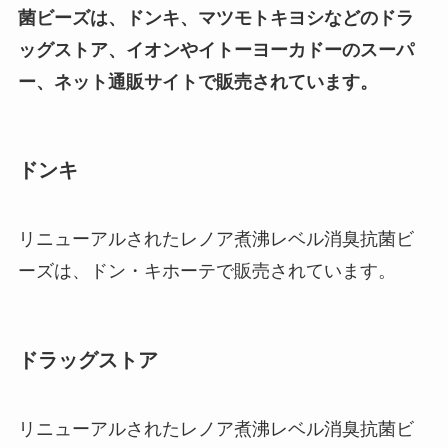
菌ビーズは、ドンキ、マツモトキヨシなどのドラ
ッグストア、イオンやイトーヨーカドーのスーパ
マウンテンデューはどこで買え
ー、ネット通販サイトで販売されています。
る？販売中止の理由は？ドンキや
自販機で売ってるって本当？
ドンキ
nileヘアオイルはどこで売って
る？東急ハンズやロフトで買え
る？販売店やどれが良いか解説
リニューアルされたレノア煮沸レベル消臭抗菌ビ
ーズは、ドン・キホーテで販売されています。
ダイソンバッテリーはどこで買
う？互換品でも大丈夫？純正品の
ドラッグストア
値段や安く買える場所
リニューアルされたレノア煮沸レベル消臭抗菌ビ
クックグリースの販売中止の理由