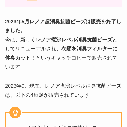
で売ってる？
える代替品紹介
2023年5月レノア超消臭抗菌ビーズは販売を終了し
b-casカードはどこで買えるの？
ゴムポンバスブラシはどこで売っ
ました。
購入場所は？ヨドバシで買える？
てる？ニトリ・ドンキホーテ・
使い回しはできる？
今は、新しく
レノア煮沸レベル消臭抗菌ビーズ
と
100均・東急ハンズなど調査！
してリニューアルされ、
衣類を消臭フィルターに
体臭カット！
というキャッチコピーで販売されて
マツエクのコーティング剤はドラ
います。
ッグストアに売ってる？ドンキや
市販のおすすめランキング
2023年9月現在、レノア煮沸レベル消臭抗菌ビーズ
は、以下の4種類が販売されています。
ホワイピュアexのドラックストア
の値段は？市販はどこに売って
る？口コミも調査