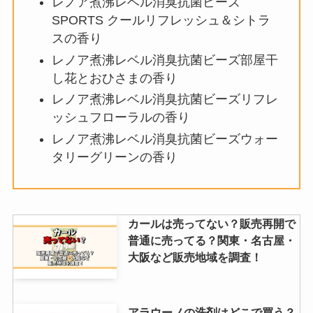
レノア煮沸レベル消臭抗菌ビーズ
龍の髭のお菓子を売ってる場所は
SPORTS クールリフレッシュ＆シトラ
どこ？amazonにある？新大久
スの香り
保・京都・中華街・大阪を調査！
レノア煮沸レベル消臭抗菌ビーズ部屋干
し花とおひさまの香り
レノア煮沸レベル消臭抗菌ビーズリフレ
アミノメイソンが販売終了？なぜ
ッシュフローラルの香り
リニューアル？amazonや市販で
レノア煮沸レベル消臭抗菌ビーズウォー
売ってる値段は？
タリーグリーンの香り
カールは売ってない？販売再開で
普通に売ってる？関東・名古屋・
大阪など販売地域を調査！
アラウーノの洗剤はどこで買う？