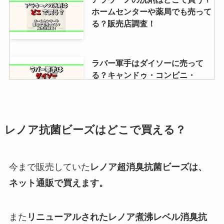
ホームセンターや薬局でも売って
る？販売店調査！
ラバー軍手はダイソーに売って
る？キャンドゥ・コンビニ・
Amazonも調査！
オルビスのヘアミルクはドラッグ
レノア抗菌ビーズはどこで買える？
ストアに売ってる？取扱店や値段
が安い店など調査
今まで販売していた
レノア超消臭抗菌ビーズは、
ネット通販で買えます。
エビアンは販売終了になった？発
売中止の理由は？販売店はどこ？
コンビニなど調査！
また
リニューアルされたレノア煮沸レベル消臭抗