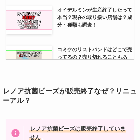
メディカルプルーフの取扱店は？
オイデルミンが生産終了したって
アットコスメ・公式で売ってる？
本当？現在の取り扱い店舗は？成
口コミもチェック！
分・種類も調査！
ヒメamiiboを売ってる場所はど
コミケのリストバンドはどこで売
こ？ヤマダ電機・ヨドバシ・エデ
ってるの？売り切れることもあ
ィオン・ビックカメラなどを調
る？チケットとの違いも調査
査！
オイデルミンが生産終了したって
ロックガーデンの石はどこで売っ
レノア抗菌ビーズが販売終了なぜ？リニュ
本当？現在の取り扱い店舗は？成
てる？カインズやコメリは？販売
ーアル？
分・種類も調査！
店を調査
アテニアクレンジングの取扱店舗
レノア抗菌ビーズは販売終了していま
カリポリが販売終了した理由はな
はどこ？ドンキやドラッグストア
ぜ？似たお菓子はある？通販で買
せん
。