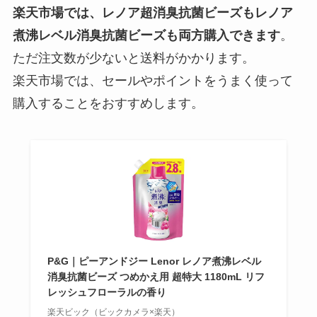
る？業務スーパーは？値段や代用
楽天市場では、レノア超消臭抗菌ビーズもレノア
品・効果など解説
煮沸レベル消臭抗菌ビーズも両方購入できます
。
ただ注文数が少ないと送料がかかります。
ピュリナワンのターキー味が廃
楽天市場では、セールやポイントをうまく使って
盤？なぜ！リニューアルで食べな
購入することをおすすめします。
くなった？チキン味との違いは？
カチカチ君が売ってる場所は？
100均やドンキホーテで買える？
代用品ってある？
P&G｜ピーアンドジー Lenor レノア煮沸レベル
消臭抗菌ビーズ つめかえ用 超特大 1180mL リフ
レッシュフローラルの香り
楽天ビック（ビックカメラ×楽天）