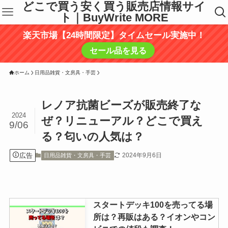
どこで買う安く買う販売店情報サイ
ト｜BuyWrite MORE
楽天市場【24時間限定】タイムセール実施中！
セール品を見る
ホーム
日用品雑貨・文房具・手芸
レノア抗菌ビーズが販売終了な
2024
ぜ？リニューアル？どこで買え
9/06
る？匂いの人気は？
広告
2024年9月6日
日用品雑貨・文房具・手芸
スタートデッキ100を売ってる場
所は？再販はある？イオンやコン