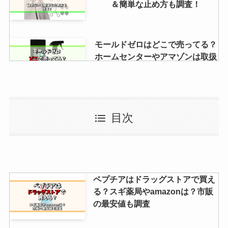
＆簡単な止め方も調査！
モールドゼロはどこで売ってる？
ホームセンターやアマゾンは取扱
店？最安値も調査
イミュゼリーはドンキで売って
目次
る？Amazon・ドラッグストアで
買える？口コミ・値段も調査！
イーブイヒーローズ売ってる場所
ペプチアはドラッグストアで買え
は？再販は？絶版？売ってない？
る？スギ薬局やamazonは？市販
売ってる店を調査
の最安値も調査