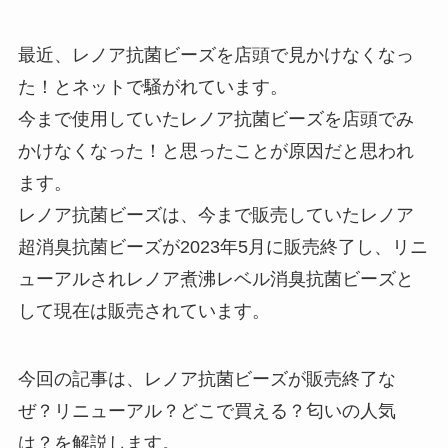
【コカコーラ 】500mlはどこで売
ってる？スーパーで買える？箱買
最近、レノア抗菌ビーズを店頭で見かけなくなっ
いできる販売店はある？
た！とネットで騒がれています。
今まで使用していたレノア抗菌ビーズを店頭でみ
バルサンはどこで売ってる？ドン
かけなくなった！と思ったことが原因だと思われ
キやドラッグストアで買える？安
ます。
い店や販売中止の噂を調査
レノア抗菌ビーズは、今まで販売していたレノア
超消臭抗菌ビーズが2023年5月に販売終了し、リニ
豆炭あんかは売ってない？ホーム
ューアルされレノア煮沸レベル消臭抗菌ビーズと
センター・コメリ・コーナン・カ
して現在は販売されています。
インズを調査！
今回の記事は、レノア抗菌ビーズが販売終了な
ルラボアナザー13を売ってる場所
ぜ？リニューアル？どこで買える？匂いの人気
はどこ？福岡・名古屋・東京・大
は？を解説します。
阪の販売店をチェック！