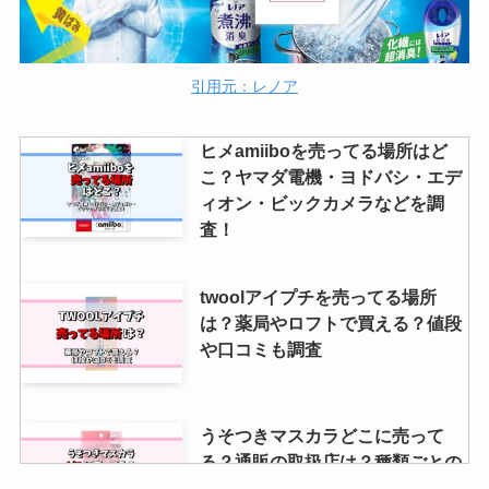
引用元：レノア
ヒメamiiboを売ってる場所はど
こ？ヤマダ電機・ヨドバシ・エデ
ィオン・ビックカメラなどを調
査！
twoolアイプチを売ってる場所
は？薬局やロフトで買える？値段
や口コミも調査
うそつきマスカラどこに売って
る？通販の取扱店は？種類ごとの
定価や値段も調査