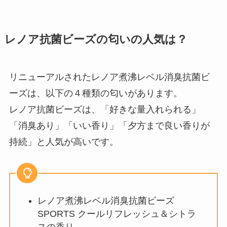
レノア抗菌ビーズの匂いの人気は？
腕時計を売ってる場所はどこ？コ
ンビニ・ヤマダ電機・ホームセン
ターで買える？
リニューアルされたレノア煮沸レベル消臭抗菌ビ
ーズは、以下の４種類の匂いがあります。
アルーチェルーチェはドンキで買
レノア抗菌ビーズは、「好きな量入れられる」
える？amazon・楽天など販売店
「消臭あり」「いい香り」「夕方まで良い香りが
や色選びのコツ解説
持続」と人気が高いです。
コンタクト取り外し器具が売って
る場所は？ドラッグストアや100
均やドンキで買える？
レノア煮沸レベル消臭抗菌ビーズ
SPORTS クールリフレッシュ＆シトラ
スの香り