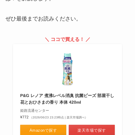
ぜひ最後までお読みください。
資生堂ビューラーのゴムはどこに
売ってる？販売店や替えゴム
213・214の違い解説
＼ ココで買える！ ／
図書カードが買える場所はどこ？
イオン・コンビニ・ロフト・
amazonなど売ってる場所を調
査！
P&G レノア 煮沸レベル消臭 抗菌ビーズ 部屋干し
花とおひさまの香り 本体 420ml
姫路流通センター
¥772
（2026/06/23 23:23時点 | 楽天市場調べ）
Amazonで探す
楽天市場で探す