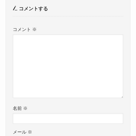
い？セリア・キャンドゥ・ドンキ
はある？売ってる場所を調査！
コメントする
コメント
※
むくみぱっくんはどこで売って
る？薬局・ドンキ・ウェルシア・
マツキヨで買える？
【太陽のマテ茶】販売中止の理由
は？コンビニにもない？どこに売
ってるか徹底調査！
名前
※
switchが売ってない？品薄なのは
なぜ？いつになったら普通に買え
る？在庫あり店舗調査
メール
※