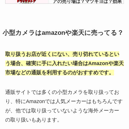
アの売り場は？マツキヨは？効果
や値段解説
impの香水の取扱店舗を徹底リサ
小型カメラはamazonや楽天に売ってる？
ーチ！公式やAmazonや楽天でも
売ってる？徹底リサーチ！
取り扱うお店が近くにない、売り切れているとい
う場合、確実に手に入れたい場合はAmazonや楽天
【リーバイス503】廃盤はなぜ？
市場などの通販を利用するのがおすすめです。
特徴や569との違いは？売ってる
場所を調査！
通販サイトでは多くの小型カメラを取り扱ってお
り、特にAmazonでは人気メーカーはもちろんです
紙袋が売ってるところは？コンビ
が、他では取り扱っていないような海外メーカー
ニやドラッグストアや無印で買え
る？販売店を調査！
の取り扱いもあります。