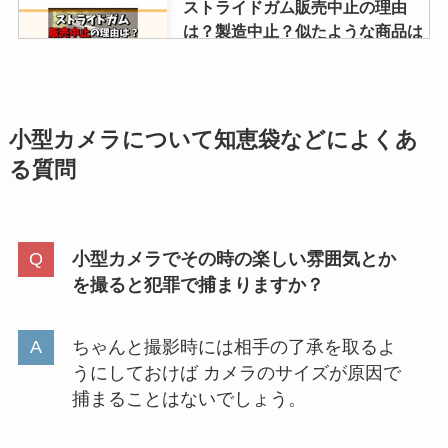
ストライドガム販売中止の理由
は？製造中止？似たような商品は
ある？取扱店は？
耕運機のレンタルはコメリででき
小型カメラについて
知恵袋などによくあ
る？カインズ・ナフコ・コーナ
る質問
ン・JAも調査！
小型カメラでその時の楽しい雰囲気とか
バルサンはどこで売ってる？ドン
を撮ると犯罪で捕まりますか？
キやドラッグストアで買える？安
い店や販売中止の噂を調査
ちゃんと撮影時には相手の了承を取るよ
うにしておけば カメラのサイズが原因で
わさびのり太郎が生産終了？体に
捕まることはないでしょう。
悪いって本当？ドンキや業務スー
パーで売ってる？