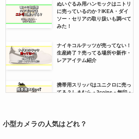
ぬいぐるみ用ハンモックはニトリ
になったのは本当？
に売っているのか？IKEA・ダイ
ソー・セリアの取り扱いも調べて
みた！
ナイキコルテッツが売ってない！
生産終了？売ってる場所や新作・
レアアイテム紹介
携帯用スリッパはユニクロに売っ
てる？しまむら・3coins・無印・
西松屋・ニトリも調査！
小型カメラの人気はどれ？
耕運機のレンタルはコメリででき
る？カインズ・ナフコ・コーナ