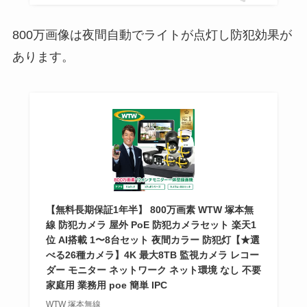
スプラamiiboを売ってる場所はど
こ？ヤマダ電機・トイザらス・ヨ
800万画像は夜間自動でライトが点灯し防犯効果が
ドバシ・ドンキホーテなどを調
あります。
査！
シボラナイトゴールドはドラッグ
ストアで買える？amazon・メル
カリ・楽天は？
モンブラン絞り器は100均に売っ
てる？ニトリ・ダイソー・セリ
【無料長期保証1年半】 800万画素 WTW 塚本無
ア・ドンキなど販売店を調査！
線 防犯カメラ 屋外 PoE 防犯カメラセット 楽天1
位 AI搭載 1〜8台セット 夜間カラー 防犯灯【★選
べる26種カメラ】4K 最大8TB 監視カメラ レコー
ダー モニター ネットワーク ネット環境 なし 不要
家庭用 業務用 poe 簡単 IPC
WTW 塚本無線