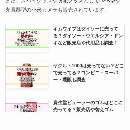
また、スパイグッズや防犯グッズとしてUSB型や
みいるかイルカぬいぐるみはどこ
で売ってる？ガチャは？いるかち
充電器型の小形カメラも販売されています。
ゃん卒業はなぜ？
キムワイプはダイソーに売って
る？ダイソー・ウエルシア・ドン
水星の魔女ガンプラが売ってな
キなど販売店や代用品も調査！
い！どこで買える？再販は？プラ
モデルの新作や人気も紹介
ヤクルト1000は売ってない？どこ
で売ってる？コンビニ・スーパ
ゆうパケットポストシールは売っ
ー・通販も調査
てない？ダイソー・ローソン・セ
リアで購入できる？
資生堂ビューラーのゴムはどこに
売ってる？販売店や替えゴム
213・214の違い解説