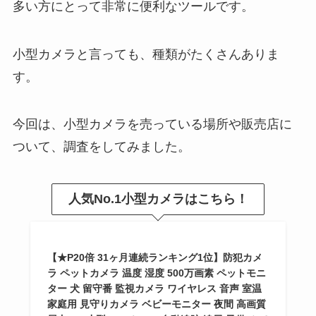
多い方にとって非常に便利なツールです。
メディプラスゲルが販売停止？な
ぜ！ドンキや公式など一番安く買
う販売店を調査！
小型カメラと言っても、種類がたくさんありま
す。
ライターオイルが100均に売って
ない？売り場はどこ？売ってる場
今回は、小型カメラを売っている場所や販売店に
所や代用品解説
ついて、調査をしてみました。
バネ棒外しはダイソーに売って
人気No.1小型カメラはこちら！
る？100均・ホームセンターも調
査！代用&使い方も紹介
【★P20倍 31ヶ月連続ランキング1位】防犯カメ
ラ ペットカメラ 温度 湿度 500万画素 ペットモニ
チューダーのレンジャーが買えな
ター 犬 留守番 監視カメラ ワイヤレス 音声 室温
い？入手困難＆在庫がないって本
家庭用 見守りカメラ ベビーモニター 夜間 高画質