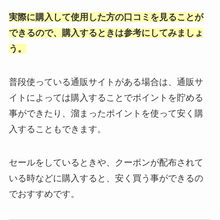
実際に購入して使用した方の口コミを見ることが
ペヤング獄激辛finalが販売中止の
理由がやばい？どこで売ってる？
できるので、購入するときは参考にしてみましょ
ドンキで買える？
う。
普段使っている通販サイトがある場合は、通販サ
ポケモンカードがコンビニに売っ
てない！販売時間がある？売って
イトによっては購入することでポイントを貯める
る場所や買い方解説
事ができたり、溜まったポイントを使って安く購
入することもできます。
チェックワンファストはどこで買
える？販売店や取扱店舗を調べま
セールをしているときや、クーポンが配布されて
した
いる時などに購入すると、安く買う事ができるの
でおすすめです。
【パリコレグミ】ドンキに売って
る？Amazonにはある？販売停止