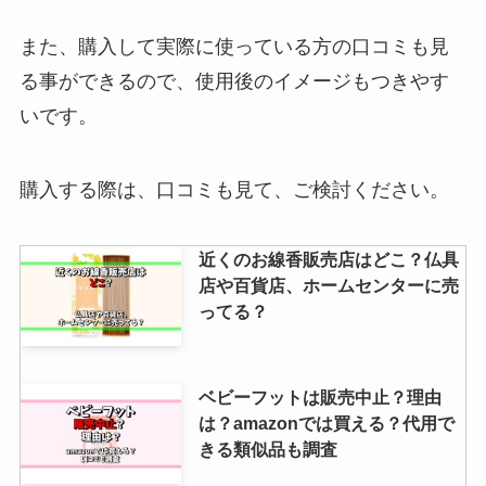
また、購入して実際に使っている方の口コミも見
抜け毛対策シャンプー女性用はド
る事ができるので、使用後のイメージもつきやす
ラックストアに売ってる？プチプ
いです。
ラ＆コスパ最強を調査！
購入する際は、口コミも見て、ご検討ください。
ドクターシーラボはドラッグスト
アで買える？スギ薬局で割引あ
近くのお線香販売店はどこ？仏具
る？安い取扱店をリサーチ！
店や百貨店、ホームセンターに売
ってる？
ベビーフットは販売中止？理由
は？amazonでは買える？代用で
きる類似品も調査