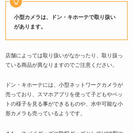
査！
小型カメラは、ドン・キホーテで取り扱い
ジニエブラを安く買う方法は？最
b-casカードはどこで買えるの？
安値はamazon？楽天や公式は？
があります。
購入場所は？ヨドバシで買える？
激安で買える？
使い回しはできる？
店舗によっては取り扱いがなかったり、取り扱っ
天津甘栗を売ってるところは？東
リーナベルのカチューシャはどこ
京・埼玉・神奈川・仙台などの取
ている商品が異なりますのでご注意ください。
で売ってる？ランドの販売場所や
扱店をチェック！
値段調査
ドン・キホーテには、小型ネットワークカメラが
売っており、スマホアプリを使って子どもやペッ
イソプロピルアルコールはどこで
トの様子を見る事ができるものや、水中可能な小
買う？薬局、コーナン、コメリで
も売ってる？
形カメラも売っているようです。