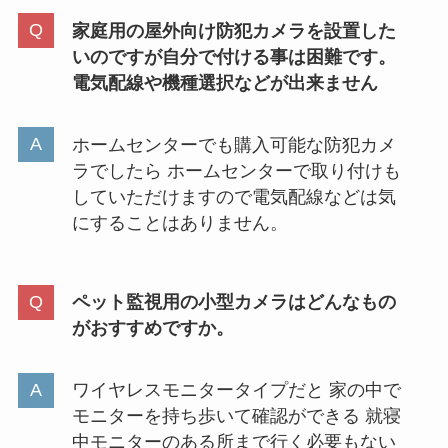
家庭用の屋外向け防犯カメラを設置した
いのですが自分で付ける事は困難です。
ダイマックスバンドが売り切れし
電気配線や機種選択などが出来ません
たのはなぜ？ヨドバシで買える？
値段やプラスとの違い
ホームセンターでも購入可能な防犯カメ
ラでしたら ホームセンターで取り付けも
スプラamiiboを売ってる場所はど
していただけますので電気配線などは気
こ？ヤマダ電機・トイザらス・ヨ
にすることはありません。
ドバシ・ドンキホーテなどを調
査！
ペット監視用の小型カメラはどんなもの
がおすすめですか。
ロッテ板ガム復刻はどこに売って
る？ダイソーで買える？売ってる
場所を調査
ワイヤレスモニタータイプだと 家の中で
モニターを持ち歩いて確認ができる 就寝
中モニターのある所まで行く必要もない