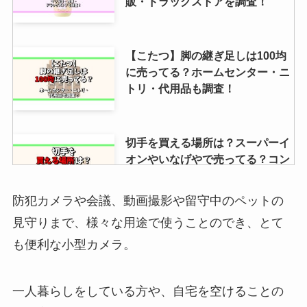
販・ドラッグストアを調査！
【こたつ】脚の継ぎ足しは100均
に売ってる？ホームセンター・ニ
トリ・代用品も調査！
切手を買える場所は？スーパーイ
オンやいなげやで売ってる？コン
ビニやウエルシアなど薬局も調
査！
防犯カメラや会議、動画撮影や留守中のペットの
見守りまで、様々な用途で使うことのでき、とて
セブチのペンライト公式での買い
も便利な小型カメラ。
方は？ver3の再販はある？どこで
売ってるか調査！
一人暮らしをしている方や、自宅を空けることの