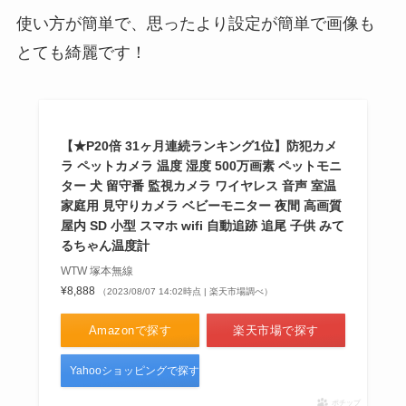
ン・JAも調査！
使い方が簡単で、思ったより設定が簡単で画像も
とても綺麗です！
ペプチアはドラッグストアで買え
る？スギ薬局やamazonは？市販
の最安値も調査
【★P20倍 31ヶ月連続ランキング1位】防犯カメ
ラ ペットカメラ 温度 湿度 500万画素 ペットモニ
ター 犬 留守番 監視カメラ ワイヤレス 音声 室温
近くのしきみの販売店はどこ？ス
家庭用 見守りカメラ ベビーモニター 夜間 高画質
ーパーやオンラインショップで買
屋内 SD 小型 スマホ wifi 自動追跡 追尾 子供 みて
える？値段・手入れも紹介
るちゃん温度計
WTW 塚本無線
¥8,888
（2023/08/07 14:02時点 | 楽天市場調べ）
ガチャガチャを見せる収納は100
均に売ってる？無印・ニトリ・セ
Amazonで探す
楽天市場で探す
リア・ダイソー・ikeaを調査！
Yahooショッピングで探す
ポチップ