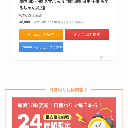
当？どこで買えるか調査！
屋内 SD 小型 スマホ wifi 自動追跡 追尾 子供 みて
るちゃん温度計
WTW 塚本無線
¥8,888
（2023/08/07 14:02時点 | 楽天市場調べ）
燃料用アルコールはどこで買え
る？ダイソーやウエルシアに売っ
Amazonで探す
楽天市場で探す
てる？代用品はある？
Yahooショッピングで探す
ポチップ
オーデントクリアホワイトはどこ
で売ってる？薬局や楽天・
amazonで買える？
日替わりお得情報！