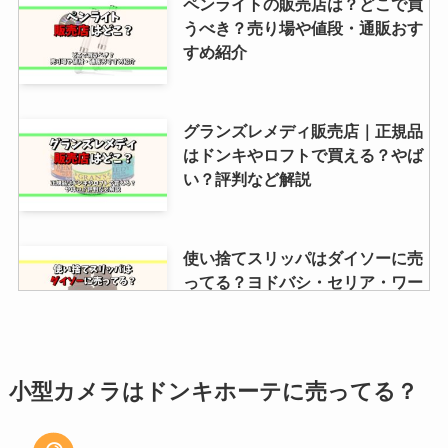
コンビニで二郎系ラーメン売って
ペンライトの販売店は？どこで買
ない？ファミマやセブンイレブン
うべき？売り場や値段・通販おす
やローソンでいつまで購入可能？
すめ紹介
板あめはどこで売ってる？新宿や
グランズレメディ販売店｜正規品
大阪で売ってる店舗は？amazon
はドンキやロフトで買える？やば
で買える？値段も調査
い？評判など解説
ウルリス販売終了なぜ？金木犀は
使い捨てスリッパはダイソーに売
無い？どこで売ってるか・販売店
ってる？ヨドバシ・セリア・ワー
や安く買う方法調査
クマン・コーナン・無印も調査！
イイダコは業務スーパーに売って
スプラamiiboを売ってる場所はど
小型カメラはドンキホーテに売ってる？
る？ドンキホーテ・通販にはあ
こ？ヤマダ電機・トイザらス・ヨ
る？冷凍があるかもチェック！
ドバシ・ドンキホーテなどを調