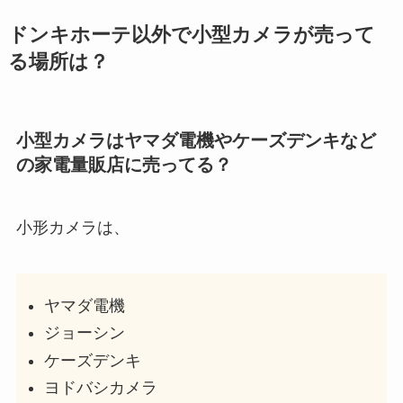
ロエベの香水はどこで買える？取
ドンキホーテ以外で小型カメラが売って
り扱い店舗や値段はいくらか調
る場所は？
査・001おすすめも紹介
小型カメラはヤマダ電機やケーズデンキなど
モロッコヨーグルが生産終了？ス
の家電量販店に売ってる？
ーパーや薬局やネットでまだ買え
る？どこで売ってるか調査！
小形カメラは、
チェックワンファストはどこで買
える？販売店や取扱店舗を調べま
した
ヤマダ電機
ジョーシン
ケーズデンキ
h&sシャンプーが販売終了？な
ヨドバシカメラ
ぜ！廃盤？市販はどこに売って