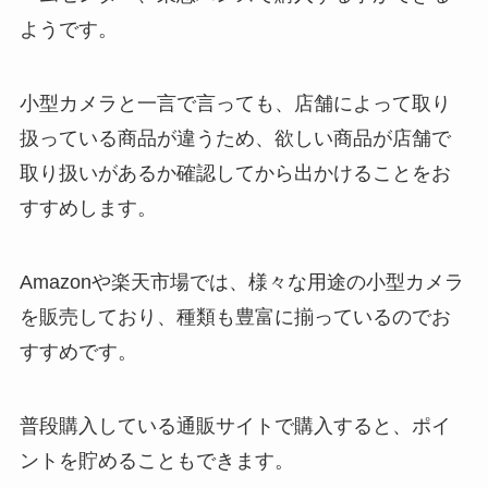
switchのプロコン純正は売ってな
ようです。
い！品薄？どこで買える？在庫あ
り店舗を調査
小型カメラと一言で言っても、店舗によって取り
扱っている商品が違うため、欲しい商品が店舗で
ドライバーが売ってる場所は？ド
取り扱いがあるか確認してから出かけることをお
ラッグストアや100均やニトリで
買える？一番人気はコレだ！
すすめします。
Amazonや楽天市場では、様々な用途の小型カメラ
近くのしきみの販売店はどこ？ス
ーパーやオンラインショップで買
を販売しており、種類も豊富に揃っているのでお
える？値段・手入れも紹介
すすめです。
普段購入している通販サイトで購入すると、ポイ
たもぎ茸はどこで売ってる？イオ
ンやスーパー・amazonで買え
ントを貯めることもできます。
る？サプリも調査