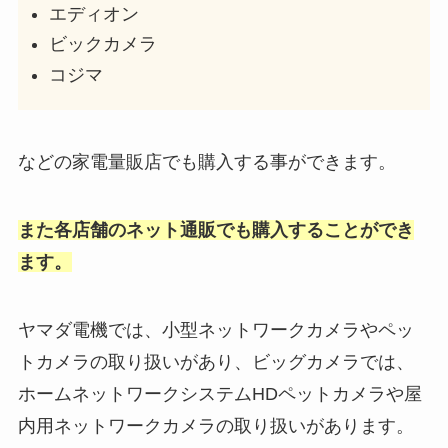
エディオン
る？青と緑の違いも調査！
ビックカメラ
コジマ
ハトメパンチがダイソーで売って
ない？100均キャンドゥやセリア
では買える？ネットで販売してる
などの家電量販店でも購入する事ができます。
か調査！
小川軒のレーズンウィッチはどこ
また各店舗のネット通販でも購入することができ
で買える？送料無料で手に入れる
ます。
方法はある？
ヤマダ電機では、小型ネットワークカメラやペッ
イソプロピルアルコールはどこで
トカメラの取り扱いがあり、ビッグカメラでは、
買う？薬局、コーナン、コメリで
ホームネットワークシステムHDペットカメラや屋
も売ってる？
内用ネットワークカメラの取り扱いがあります。