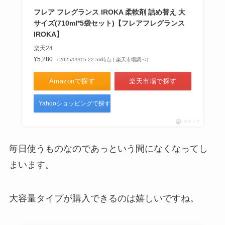
ヘアレシピが販売終了？なぜ！ネ
フレア フレグランス IROKA 柔軟剤 詰め替え 大
ットならまだ売ってる？和の実や
サイズ(710ml*5袋セット)【フレアフレグランス
ハニーアプリコットどれがいい？
IROKA】
楽天24
¥5,280
（2025/09/15 22:56時点 | 楽天市場調べ）
切手を買える場所は？スーパーイ
オンやいなげやで売ってる？コン
Amazonで探す
楽天市場で探す
ビニやウエルシアなど薬局も調
査！
Yahooショッピングで探す
ポチップ
猫耳カチューシャはドンキに売っ
てる？100均・東急ハンズ・ダイ
毎日使うものなのであっという間になくなってし
ソーなどどこで買えるか調査！
まいます。
フィットネスシューズはどこで買
大容量タイプが購入できるのは嬉しいですね。
う？販売店はどこ？無印やワーク
マンにはある？