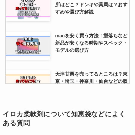
所はどこ？ドンキや薬局は？おす
すめや選び方解説
macを安く買う方法！型落ちなど
新品が安くなる時期やスペック・
モデルの選び方
天津甘栗を売ってるところは？東
京・埼玉・神奈川・仙台などの取
扱店をチェック！
キャロライナヘレラ212はドンキ
イロカ柔軟剤について知恵袋などによく
で買える？公式より安い？売って
ある質問
る場所を調査！