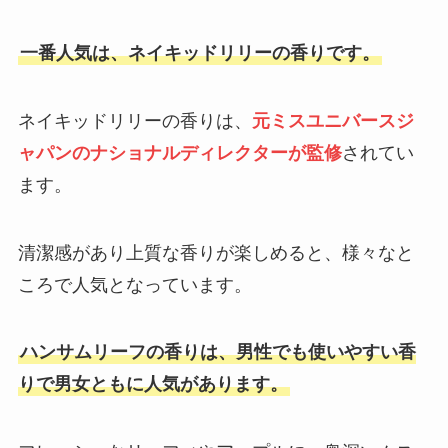
になったのは本当？
一番人気は、ネイキッドリリーの香りです。
どん兵衛袋麺はどこで売ってる？
ネイキッドリリーの香りは、
元ミスユニバースジ
イオンやヨドバシで買える？定価
や最安値の販売店を調査！
ャパンのナショナルディレクターが監修
されてい
ます。
あっちこっちふきんはカインズな
どホームセンターで買える？どこ
清潔感があり上質な香りが楽しめると、様々なと
で売ってる？価格も調査
ころで人気となっています。
ハンサムリーフの香りは、男性でも使いやすい香
測りは100均に売ってる？セリ
ア・キャンドゥ・ダイソー・ニト
りで男女ともに人気があります。
リ・ホームセンターを調査！