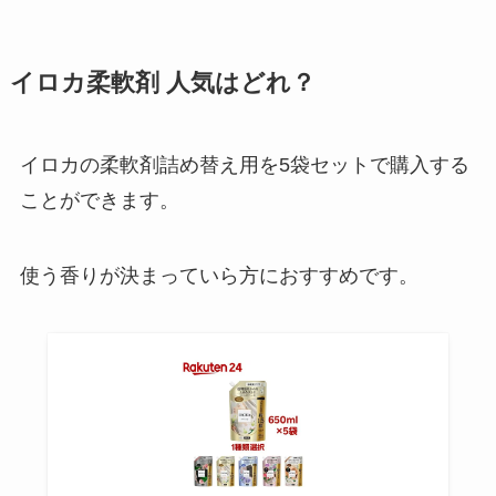
ガールズドントクライはどこで買
イロカ柔軟剤 人気はどれ？
える？店舗は？オンラインでの買
い方は？
イロカの柔軟剤詰め替え用を5袋セットで購入する
ことができます。
スタートデッキ100を売ってる場
所は？再販はある？イオンやコン
ビニでの値段も調査！
使う香りが決まっていら方におすすめです。
車へこみを直す吸盤は100均に売
ってる？ホームセンター・ドン
キ・オートバックスを調査！