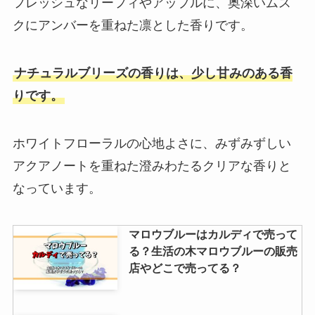
フレッシュなリーフィやアップルに、奥深いムス
ロエベの香水はどこで買える？取
クにアンバーを重ねた凛とした香りです。
り扱い店舗や値段はいくらか調
査・001おすすめも紹介
ナチュラルブリーズの香りは、少し甘みのある香
りです。
ダイソーミラーシートは売ってな
い？100均・セリアやニトリやホ
ホワイトフローラルの心地よさに、みずみずしい
ームセンターで買える？
アクアノートを重ねた澄みわたるクリアな香りと
なっています。
コミケのリストバンドはどこで売
ってるの？売り切れることもあ
マロウブルーはカルディで売って
る？チケットとの違いも調査
る？生活の木マロウブルーの販売
店やどこで売ってる？