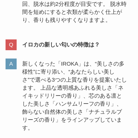
回、脱水は約2分程度が目安です。 脱水時
い・薄い財布のabrAsus店舗や売
間を短めにすると衣類が柔らかく仕上が
ってる場所と値段解説
り、香りも残りやすくなりますよ。
エネルゲンは売ってない？粉末も
ボトルもない？どこで売ってるか
イロカの新しい匂いの特徴は？
徹底調査！
新しくなった「IROKA」は、“美しさの多
様性”に寄り添い、“あなたらしい美し
タカキベーカリーどこで買える？
さ”で選べる3つの上質な香りを提案いたし
取扱スーパーやコンビニや取扱い
ます。 上品な透明感あふれる美しさ「ネ
店舗や値段調査
イキッドリリーの香り」、芯のある凛と
した美しさ「ハンサムリーフの香り」、
飾らない自然体の美しさ「ナチュラルブ
リーズの香り」をラインアップしていま
す。