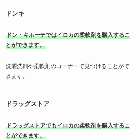
ゥ・コーナンも調査！
ドンキ
生筋子は業務スーパーで買える？
ドン・キホーテではイロカの柔軟剤を購入するこ
通販・コストコを調査！アニサキ
とができます。
スは大丈夫？
洗濯洗剤や柔軟剤のコーナーで見つけることがで
天津甘栗を売ってるところは？東
きます。
京・埼玉・神奈川・仙台などの取
扱店をチェック！
ドラッグストア
ロッテ板ガム復刻はどこに売って
る？ダイソーで買える？売ってる
場所を調査
ドラッグストアでもイロカの柔軟剤を購入するこ
とができます。