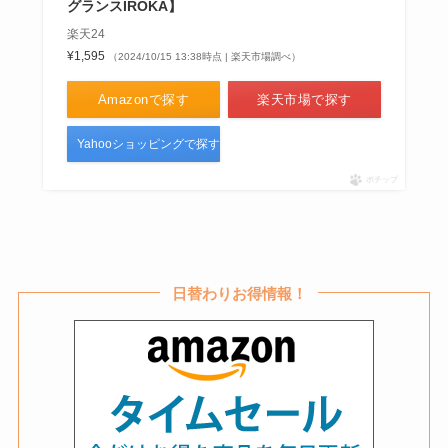
いや類似品も紹介
グランスIROKA】
楽天24
¥1,595
（2024/10/15 13:38時点 | 楽天市場調べ）
ポケモンパンはどこに売ってる？
Amazonで探す
楽天市場で探す
ファミマで買える？ネット販売
は？値段や販売店を調査
Yahooショッピングで探す
ポチップ
ペヤング獄激辛finalが販売中止の
理由がやばい？どこで売ってる？
ドンキで買える？
日替わりお得情報！