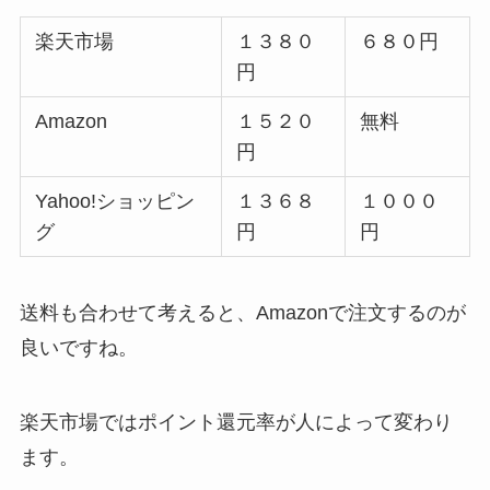
楽天市場
１３８０
６８０円
円
カチカチ君が売ってる場所は？
100均やドンキホーテで買える？
Amazon
１５２０
無料
代用品ってある？
円
Yahoo!ショッピン
１３６８
１０００
【クオカード】どこで買うのがお
グ
円
円
得？ネット購入できる？無料でも
らえる方法解説
送料も合わせて考えると、Amazonで注文するのが
良いですね。
リファロックオイルはどこで買え
る？マツキヨやプラザなど取扱い
店・口コミや最安値調査
楽天市場ではポイント還元率が人によって変わり
ます。