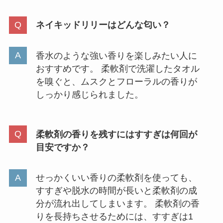
ネイキッドリリーはどんな匂い？
保冷剤はどこに売ってる？すぐ使
える凍った保冷剤は買える？売っ
てる場所や代替品解説
香水のような強い香りを楽しみたい人に
おすすめです。 柔軟剤で洗濯したタオル
を嗅ぐと、ムスクとフローラルの香りが
塗るネッククーラーはどこで売っ
しっかり感じられました。
てる？ドンキ・マツキヨ・ロフト
で買える？種類も調査
柔軟剤の香りを残すにはすすぎは何回が
目安ですか？
クロネコヤマトの梅干しが販売終
了？Amazonや楽天で売ってるか
調査！梅心といつもの梅干しの違
せっかくいい香りの柔軟剤を使っても、
いは？
すすぎや脱水の時間が長いと柔軟剤の成
分が流れ出してしまいます。 柔軟剤の香
りを長持ちさせるためには、すすぎは1
アブラサスの取扱店一覧｜小さ