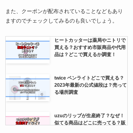
オメガスウォッチはコストコで買
える？人気色やお得な購入方法ま
また、クーポンが配布されていることなどもあり
で徹底リサーチ！
ますのでチェックしてみるのも良いでしょう。
アフタゾロンは販売中止？なぜ？
ヒートカッターは薬局やニトリで
薬局やamazonで市販薬は買え
買える？おすすめ市販商品や代用
る？購入方法を調査
品は？どこで買えるか調査！
twice ペンライトどこで買える？
2023年最新の公式値段は？売って
る場所調査
uzuのリップが生産終了？なぜ！
似てる商品はどこに売ってる？販
売店を徹底リサーチ！