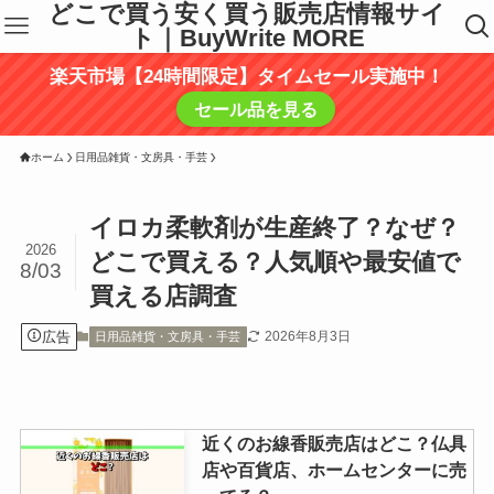
どこで買う安く買う販売店情報サイ
ト｜BuyWrite MORE
楽天市場【24時間限定】タイムセール実施中！
セール品を見る
ホーム
日用品雑貨・文房具・手芸
イロカ柔軟剤が生産終了？なぜ？
2026
どこで買える？人気順や最安値で
8/03
買える店調査
広告
2026年8月3日
日用品雑貨・文房具・手芸
近くのお線香販売店はどこ？仏具
店や百貨店、ホームセンターに売