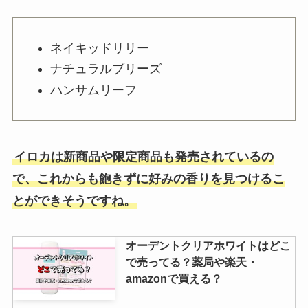
ネイキッドリリー
雪見だいふく生チョコはどこで売
ってる？期間限定？いつまで？売
ナチュラルブリーズ
ってる場所や値段も調査
ハンサムリーフ
フィットネスシューズはどこで買
う？販売店はどこ？無印やワーク
イロカは新商品や限定商品も発売されているの
マンにはある？
で、これからも飽きずに好みの香りを見つけるこ
とができそうですね。
【メディキュット】どこで売って
る？どこで買うのが安い？サイズ
オーデントクリアホワイトはどこ
や種類・定価解説
で売ってる？薬局や楽天・
amazonで買える？