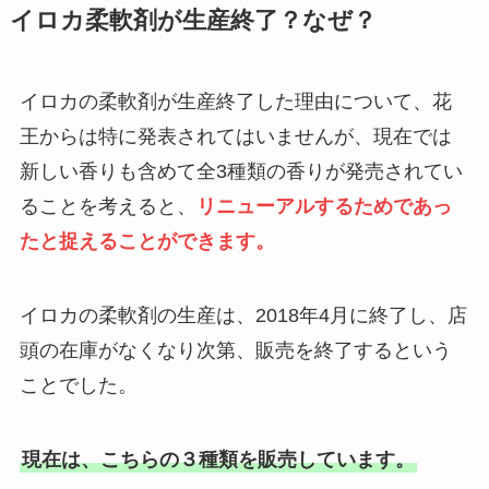
小川軒のレーズンウィッチはどこ
チェックワンファストはどこで買
イロカ柔軟剤が生産終了？なぜ？
で買える？送料無料で手に入れる
える？販売店や取扱店舗を調べま
方法はある？
した
イロカの柔軟剤が生産終了した理由について、花
王からは特に発表されてはいませんが、現在では
カールは売ってない？販売再開で
【サントリー】バロンはドラック
新しい香りも含めて全3種類の香りが発売されてい
普通に売ってる？関東・名古屋・
ストアで買える？市販の値段や効
大阪など販売地域を調査！
果・口コミも解説
ることを考えると、
リニューアルするためであっ
たと捉えることができます。
アイスペールはダイソーに売って
使い捨てスリッパはどこで売って
る？ニトリ・カインズ・セリア・
イロカの柔軟剤の生産は、2018年4月に終了し、店
る？無印・コンビニ・セリア・薬
無印も調査！
局で買えるか調査
頭の在庫がなくなり次第、販売を終了するという
ことでした。
トランシーノは販売中止？なぜ？
amazonで買える？薬局は安い？
現在は、こちらの３種類を販売しています。
値段も調査