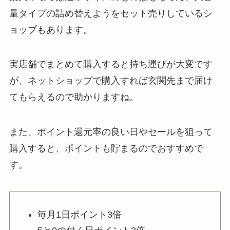
てる？しまむら・3coins・無印・
量タイプの詰め替えようをセット売りしているシ
西松屋・ニトリも調査！
ョップもあります。
やべぇ旨いスパイスはどこで売っ
実店舗でまとめて購入すると持ち運びが大変です
てる？カルディやamazonで買え
が、ネットショップで購入すれば玄関先まで届け
る？値段や代用品も調査
てもらえるので助かりますね。
フィットネスシューズはどこで買
また、ポイント還元率の良い日やセールを狙って
う？販売店はどこ？無印やワーク
マンにはある？
購入すると、ポイントも貯まるのでおすすめで
す。
アンテナケーブルは100均に売っ
てる？セリア・ダイソー・楽天市
場を調査！
毎月1日ポイント3倍