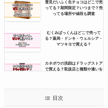
雪見だいふく生チョコはどこで売
ってる？期間限定？いつまで？売
ってる場所や値段も調査
むくみぱっくんはどこで売って
る？薬局・ドンキ・ウェルシア・
マツキヨで買える？
カネボウの洗顔はドラッグストア
で買える？取扱店と種類や違いを
比較・口コミ解説
台車はニトリで販売してる？値段
目次
は？無印やカインズなど取扱店と
値段を解説