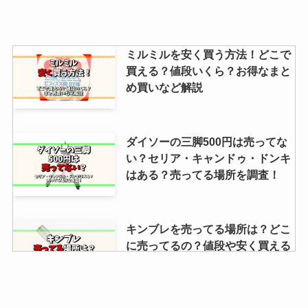
イーブイヒーローズ売ってる場所
ミルミルを安く買う方法！どこで
は？再販は？絶版？売ってない？
買える？値段いくら？お得なまと
売ってる店を調査
め買いなど解説
猫用ケーキを売ってる場所はど
ダイソーの三脚500円は売ってな
こ？シャトレーゼ・イオン・カイ
い？セリア・キャンドゥ・ドンキ
ンズを調査【都内・大阪など】
はある？売ってる場所を調査！
【ぬいぐるみ収納ケース】透明は
キンブレを売ってる場所は？どこ
100均に売ってる？ダイソー・ニ
に売ってるの？値段や安く買える
トリ・セリア・キャンドゥを調
方法を解説
査！