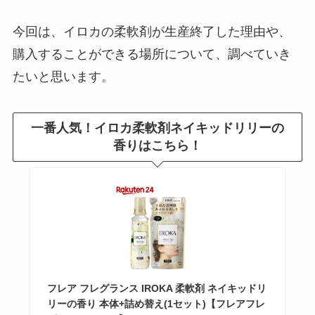
アテニアはドラッグストア店舗で
今回は、イロカの柔軟剤が生産終了した理由や、
売ってる？化粧品は危険？怪し
い？最安で買える方法
購入することができる場所について、調べていき
たいと思います。
イミューズは販売終了したって本
当？売ってない理由＆買える店舗
一番人気！イロカ柔軟剤ネイキッドリリーの
があるか調査！
香りはこちら！
セリアのブリキプレートは廃盤？
売り場はどこ？似たような商品は
ある？値段も調査
じゃがポックルはどこで買える？
フレア フレグランス IROKA 柔軟剤 ネイキッドリ
販売店や値段・ジャガビーとの違
リーの香り 本体+詰め替え(1セット)【フレアフレ