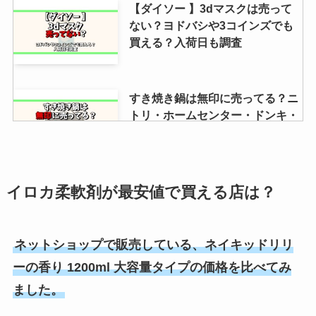
【ダイソー 】3dマスクは売って
ない？ヨドバシや3コインズでも
買える？入荷日も調査
すき焼き鍋は無印に売ってる？ニ
トリ・ホームセンター・ドンキ・
カインズも調査！
小型カメラはドンキホーテに売っ
イロカ柔軟剤が最安値で買える店は？
てる？amazonは？売ってる場所
や販売店調査
ネットショップで販売している、ネイキッドリリ
ーの香り 1200ml 大容量タイプの価格を比べてみ
シャンプーの詰め替えはそのまま
ました。
吊るす！100均・ニトリ・無印な
どグッズを調査！