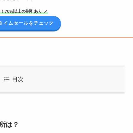
！70%以上の割引あり ／
onタイムセールをチェック
目次
場所は？