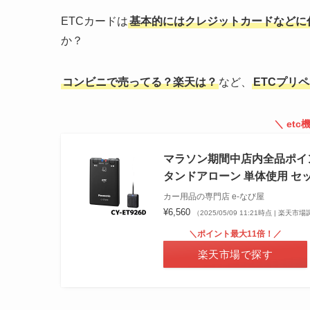
ETCカードは
基本的にはクレジットカードなどに
か？
コンビニで売ってる？楽天は？
など、
ETCプリ
＼ et
マラソン期間中店内全品ポイントU
タンドアローン 単体使用 セ
カー用品の専門店 e-なび屋
¥6,560
（2025/05/09 11:21時点 | 楽天市
＼ポイント最大11倍！／
楽天市場で探す