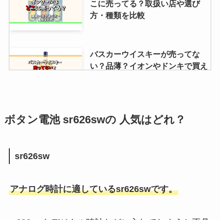
こに売ってる？取扱い店や選び
方・種類を比較
バスカーウイスキーが売ってな
い？品薄？イオンやドンキで買え
る？販売店や定価も調査
資生堂ビューラーのゴムはどこに
ボタン電池 sr626sw
の
人気はどれ？
売ってる？販売店や替えゴム
213・214の違い解説
sr626sw
車のキーの電池交換はどこで？料
アナログ時計に適しているsr626swです。
金は？ホームセンターやガソリン
スタンドなど調査