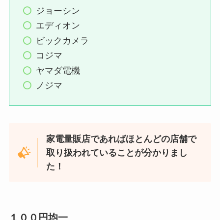
ジョーシン
ニッカナイトクルーズが売ってな
エディオン
い！やまやで再販してる？
ビックカメラ
amazon・楽天で購入可能？おす
コジマ
すめの飲み方を調査！
ヤマダ電機
ノジマ
macを安く買う方法！型落ちなど
新品が安くなる時期やスペック・
モデルの選び方
家電量販店であればほとんどの店舗で
【ボイスレコーダー】ドンキホー
取り扱われていることが分かりまし
テにある？ヤマダ電機・ケーズデ
た！
ンキ・エディオンなど家電量販店
も調査！
１００円均一