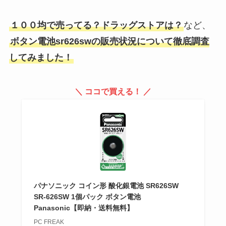
屋・通販で売ってる？値段やお取
り寄せを調査！
１００均で売ってる？ドラッグストアは？
など、
ボタン電池sr626swの販売状況について徹底調査
してみました！
ビヨットはコストコで買える？ド
ンキは？楽天やamazonなど日本
の通販はどこで買える？
＼ ココで買える！ ／
ポケモンパンはどこに売ってる？
ファミマで買える？ネット販売
は？値段や販売店を調査
パナソニック コイン形 酸化銀電池 SR626SW
ミルクジャムヘアカラーの取扱店
SR-626SW 1個パック ボタン電池
は？売ってない？値段やどこに売
Panasonic【即納・送料無料】
ってるか解説
PC FREAK