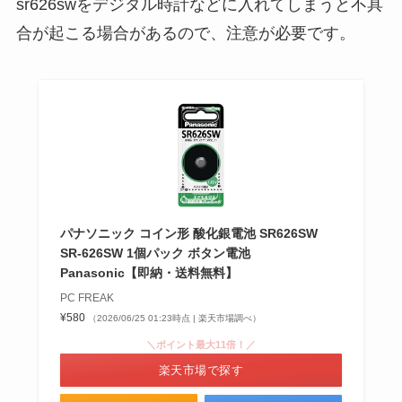
sr626swをデジタル時計などに入れてしまうと不具
合が起こる場合があるので、注意が必要です。
afuri柚子塩ラーメンはどこで売っ
てる？コンビニやスーパーで買え
る？値段も調査
シベリアというお菓子はどこで買
える？ローソンやヤマザキで売っ
てる？三角シベリアの販売店を調
査！
パナソニック コイン形 酸化銀電池 SR626SW
SR-626SW 1個パック ボタン電池
キャロライナヘレラ212はドンキ
Panasonic【即納・送料無料】
で買える？公式より安い？売って
PC FREAK
る場所を調査！
¥580
（2026/06/25 01:23時点 | 楽天市場調べ）
＼ポイント最大11倍！／
楽天市場で探す
マシェリのシャンプーが売ってな