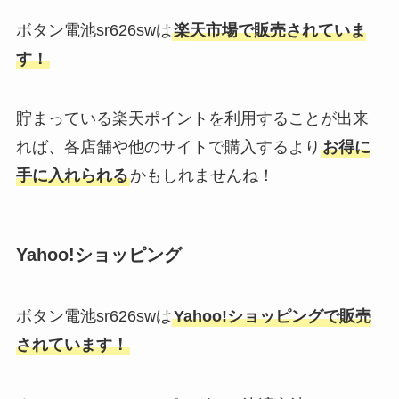
ボタン電池sr626swは
楽天市場で販売されていま
リファロックオイルはどこで買え
る？マツキヨやプラザなど取扱い
す！
店・口コミや最安値調査
貯まっている楽天ポイントを利用することが出来
れば、各店舗や他のサイトで購入するより
お得に
手に入れられる
かもしれませんね！
Yahoo!ショッピング
ボタン電池sr626swは
Yahoo!ショッピングで販売
されています！