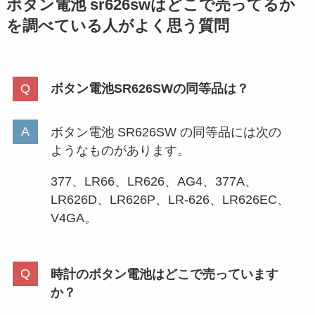
セリアのブリキプレートは廃盤？
ボタン電池 sr626swはどこで売ってるか
売り場はどこ？似たような商品は
を調べている人が
よく思う質問
ある？値段も調査
ボタン電池SR626SWの同等品は？
シャンプーの詰め替えはそのまま
吊るす！100均・ニトリ・無印な
どグッズを調査！
ボタン電池 SR626SW の同等品には次の
ようなものがあります。
アーマオールは販売終了！？イエ
377、LR66、LR626、AG4、377A、
ローハット・ドンキホーテ・オー
LR626D、LR626P、LR-626、LR626EC、
トバックスなど販売店を調査！
V4GA。
モールドゼロはどこで売ってる？
時計のボタン電池はどこで売っています
ホームセンターやアマゾンは取扱
か？
店？最安値も調査