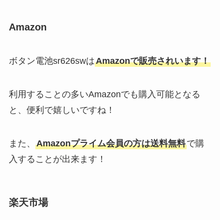
無印・ドンキ・イオンの商品をチ
ェック！
Amazon
k-popトレカ売ってる場所はど
ボタン電池sr626swは
Amazonで販売されいます！
こ？公式や中古など販売店やどこ
が安いかも調査
利用することの多いAmazonでも購入可能となる
と、便利で嬉しいですね！
セザンヌの取り扱い店舗は？ドラ
ッグストア・コスモス・スギ薬
局・マツキヨ・イオンを調査！
また、
Amazonプライム会員の方は送料無料
で購
入することが出来ます！
背中に湿布を貼る道具はダイソ
ー・セリアに売ってる？肩甲骨
用・背中用があるか調査！
楽天市場