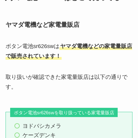
える？販売店や取扱店舗を調べま
ッグストア・セブンイレブン・ウ
した
エルシア・コーナンも調査！
ヤマダ電機など家電量販店
チューダーのレンジャーが買えな
s20のシャーペンを売ってる場所
い？入手困難＆在庫がないって本
は？ダイソー・イオン・ロフト・
ボタン電池sr626swは
ヤマダ電機などの家電量販店
当？どこで買えるか調査！
ドンキなど販売店を調査！
で販売されています！
ワンピースパックを売ってる場所
カリポリが販売終了した理由はな
取り扱いが確認できた家電量販店は以下の通りで
は？公式ショップ・コンビニ・ゲ
ぜ？似たお菓子はある？通販で買
す。
オなど販売店を調査！
える代替品紹介
ボタン電池sr626swを取り扱っている家電量販店
シュリンクフィルムは100均に売
ってる？カインズ・ホームセンタ
ヨドバシカメラ
ー・コーナンも調査！
ケーズデンキ