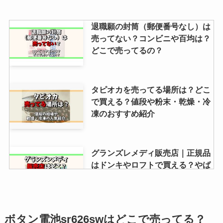
イイダコは業務スーパーに売って
退職願の封筒（郵便番号なし）は
る？ドンキホーテ・通販にはあ
売ってない？コンビニや百均は？
る？冷凍があるかもチェック！
どこで売ってるの？
モンブラン絞り器は100均に売っ
タピオカを売ってる場所は？どこ
てる？ニトリ・ダイソー・セリ
で買える？値段や粉末・乾燥・冷
ア・ドンキなど販売店を調査！
凍のおすすめ紹介
【きりっと果実】ピンクグレープ
グランズレメディ販売店｜正規品
フルーツは売ってない？販売終了
はドンキやロフトで買える？やば
した？通販だと買える？
い？評判など解説
チェックワンファストはどこで買
精製水は100均に売ってる？ドラ
ボタン電池sr626swはどこで売ってる？