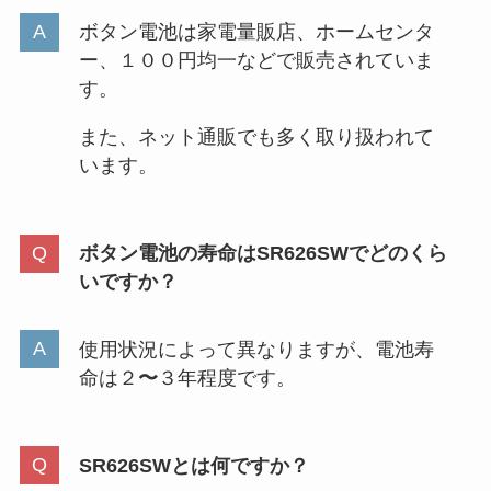
ボタン電池は家電量販店、ホームセンタ
ー、１００円均一などで販売されていま
脇汗パッドはどこに売ってる？売
す。
り場はどこのコーナー？メンズ・
レディースおすすめ紹介
また、ネット通販でも多く取り扱われて
います。
蓄熱式の湯たんぽはニトリに売っ
てる？無印・ドンキ・カインズ・
ボタン電池の寿命はSR626SWでどのくら
しまむら・ロフトも調査！
いですか？
ホワイピュアEXはどこで売って
使用状況によって異なりますが、電池寿
る？薬局（マツキヨ・スギ薬局な
命は２
〜
３年程度です。
ど）は販売店？お客様の声も調査
SR626SWとは何ですか？