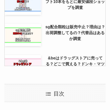
フト10本をもとに最安値段ショッ
プを調査
sg配合顆粒は販売中止？理由は？
出荷調整してるの？代替品はある
か調査
&beはドラッグストアに売って
る？どこで買える？ドンキ・マツ
キヨなど取扱店を調査！
エアーダスターはダイソーに売っ
目次
てる？ホームセンター・キャンド
ゥ・コーナン・ビバホームも調
査！