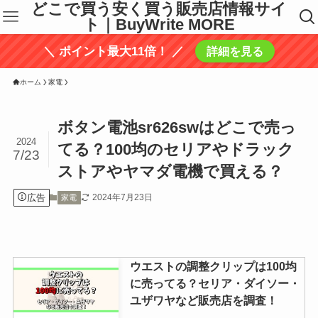
どこで買う安く買う販売店情報サイ
ト｜BuyWrite MORE
＼ ポイント最大11倍！ ／
詳細を見る
ホーム
家電
ボタン電池sr626swはどこで売っ
2024
てる？100均のセリアやドラック
7/23
ストアやヤマダ電機で買える？
広告
2024年7月23日
家電
ウエストの調整クリップは100均
に売ってる？セリア・ダイソー・
ユザワヤなど販売店を調査！