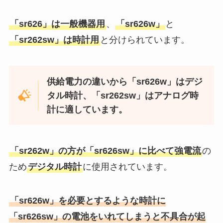
てない？ダイソー・ローソン・セ
リアで購入できる？
「sr626」は一般機器用
、
「sr626w」
と
「sr262sw」は時計用
と分けられています。
ガラスピアスを売ってる場所はど
こ？コンビニ・ドンキ・マツキ
供給電力の違いから「sr626w」はデジ
ヨ・スギ薬局など販売店を調査！
タル時計、「sr262sw」はアナログ時
計に適しています。
ポテりこの冷凍はどこで売って
る？amazon・生協・楽天・業務
スーパーなど取扱店を調査！
「sr262w」の方が「sr626sw」に比べて強電流
の
ため
デジタル時計
に使用されています。
測りは100均に売ってる？セリ
ア・キャンドゥ・ダイソー・ニト
「sr626w」を必要とするような時計に
リ・ホームセンターを調査！
「sr626sw」の電池をいれてしまうと不具合が起