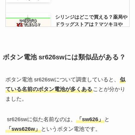
シリンジはどこで買える？薬局や
ドラッグストアは？マツキヨや
amazonに売ってる？
poleneの取扱店舗は？東京・表参
ボタン電池 sr626s
wには類似品がある？
道・名古屋・大阪・福岡など販売
地域をチェック！
ボタン電池
sr626swについて調査していると、
似
ている名前のボタン電池が多くある
ことが分かり
afuri柚子塩ラーメンはどこで売っ
ました。
てる？コンビニやスーパーで買え
る？値段も調査
sr626swに似た名前なのは、
「sw626」
と
「sws626w」
というボタン電池です。
ゆうパケットポストシールは売っ