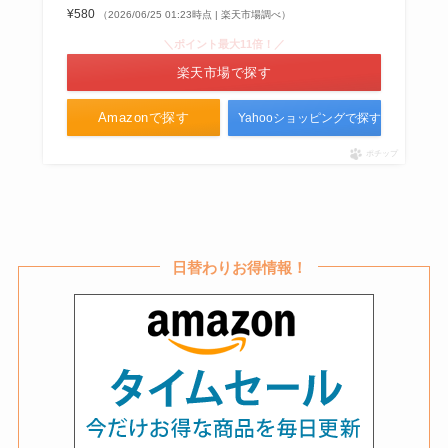
¥580
（2026/06/25 01:23時点 | 楽天市場調べ）
＼ポイント最大11倍！／
紙袋が売ってるところは？コンビ
楽天市場で探す
ニやドラッグストアや無印で買え
る？販売店を調査！
Amazonで探す
Yahooショッピングで探す
ポチップ
カラダカルピスが製造中止の理由
は？bio効果やネットや市販で売
ってるかリサーチ！
日替わりお得情報！