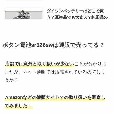
ダイソンバッテリーはどこで買
う？互換品でも大丈夫？純正品の
値段や安く買える場所
switchのプロコン純正は売ってな
ボタン電池sr626swは通販で売ってる？
い！品薄？どこで買える？在庫あ
り店舗を調査
店舗では意外と取り扱いが少ない
ことが分かりま
したが、ネット通販では販売されているのでしょ
フェイスペイントは100均・セリ
うか？
アに売ってる？キャンドゥ・ダイ
ソー・amazonもチェック！
Amazonなどの通販サイトでの取り扱いを調査し
てみました！
名刺入れはどこで買う？ロフト・